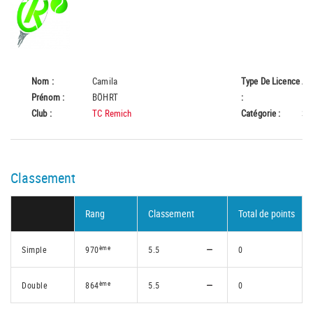
Nom :
Camila
Type De Licence
A
Prénom :
BÖHRT
:
Club :
TC Remich
Catégorie :
Se
Classement
Rang
Classement
Total de points
ème
Simple
970
5.5
0
ème
Double
864
5.5
0