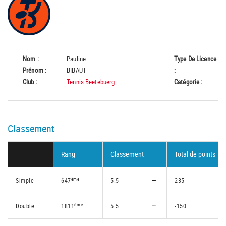
Nom :
Pauline
Type De Licence
A
Prénom :
BIBAUT
:
Club :
Tennis Beetebuerg
Catégorie :
Se
Classement
Rang
Classement
Total de points
ème
Simple
647
5.5
235
ème
Double
1811
5.5
-150