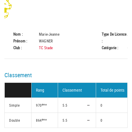
Nom :
Marie-Jeanne
Type De Licence
A
Prénom :
WAGNER
:
Club :
TC Stade
Catégorie :
65
Classement
Rang
Classement
Total de points
ème
Simple
970
5.5
0
ème
Double
864
5.5
0