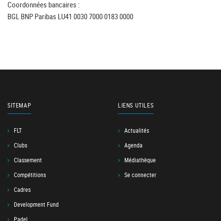
Coordonnées bancaires :
BGL BNP Paribas LU41 0030 7000 0183 0000
SITEMAP
LIENS UTILES
FLT
Actualités
Clubs
Agenda
Classement
Médiathèque
Compétitions
Se connecter
Cadres
Development Fund
Padel