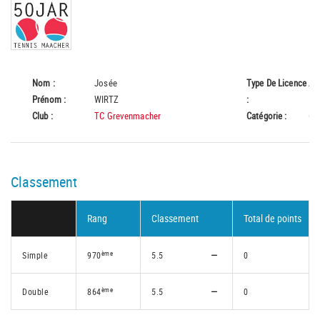
Nom :
Josée
Type De Licence
A
Prénom :
WIRTZ
:
Club :
TC Grevenmacher
Catégorie :
65
Classement
Rang
Classement
Total de points
ème
Simple
970
5.5
0
ème
Double
864
5.5
0