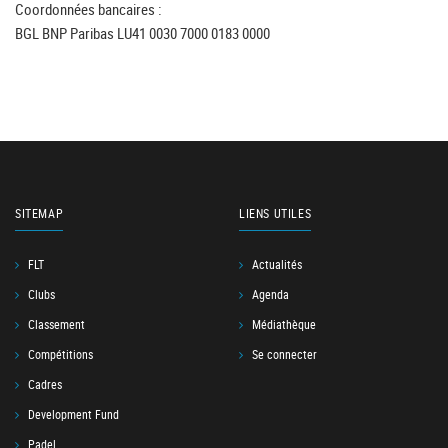
Coordonnées bancaires :
BGL BNP Paribas LU41 0030 7000 0183 0000
SITEMAP
LIENS UTILES
FLT
Actualités
Clubs
Agenda
Classement
Médiathèque
Compétitions
Se connecter
Cadres
Development Fund
Padel