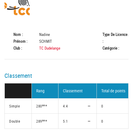
Nom :
Nadine
Type De Licence
A
Prénom :
SCHMIT
:
Club :
TC Dudelange
Catégorie :
55
Classement
Rang
Classement
Total de points
ème
Simple
280
4.4
0
ème
Double
289
5.1
0