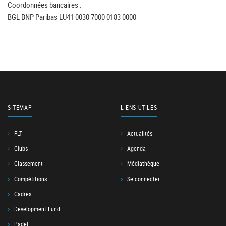
Coordonnées bancaires :
BGL BNP Paribas LU41 0030 7000 0183 0000
SITEMAP
LIENS UTILES
FLT
Actualités
Clubs
Agenda
Classement
Médiathèque
Compétitions
Se connecter
Cadres
Development Fund
Padel