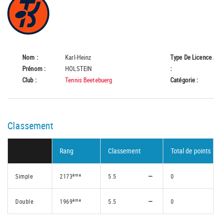
Nom :
Karl-Heinz
Type De Licence
A
Prénom :
HOLSTEIN
:
Club :
Tennis Beetebuerg
Catégorie :
65
Classement
Rang
Classement
Total de points
ème
Simple
2173
5.5
0
ème
Double
1969
5.5
0