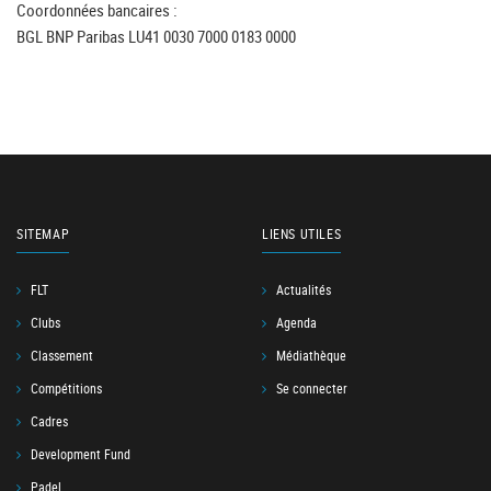
Coordonnées bancaires :
BGL BNP Paribas LU41 0030 7000 0183 0000
SITEMAP
LIENS UTILES
FLT
Actualités
Clubs
Agenda
Classement
Médiathèque
Compétitions
Se connecter
Cadres
Development Fund
Padel