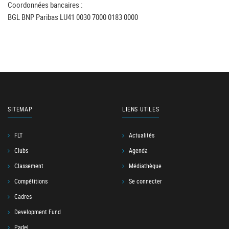
Coordonnées bancaires :
BGL BNP Paribas LU41 0030 7000 0183 0000
SITEMAP
LIENS UTILES
FLT
Actualités
Clubs
Agenda
Classement
Médiathèque
Compétitions
Se connecter
Cadres
Development Fund
Padel