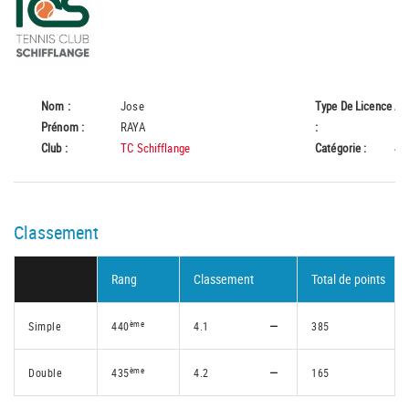
Nom :
Jose
Type De Licence
A
Prénom :
RAYA
:
Club :
TC Schifflange
Catégorie :
45
Classement
Rang
Classement
Total de points
ème
Simple
440
4.1
385
ème
Double
435
4.2
165