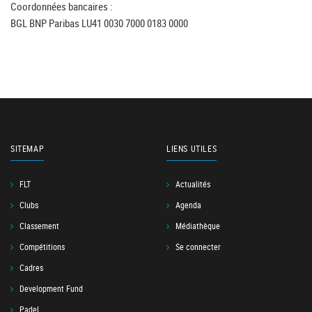
Coordonnées bancaires :
BGL BNP Paribas LU41 0030 7000 0183 0000
SITEMAP
LIENS UTILES
FLT
Actualités
Clubs
Agenda
Classement
Médiathèque
Compétitions
Se connecter
Cadres
Development Fund
Padel