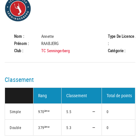
Nom :
Annette
Type De Licence
A
Prénom :
RAABJERG
:
Club :
TC Senningerberg
Catégorie :
55
Classement
Rang
Classement
Total de points
ème
Simple
970
5.5
0
ème
Double
379
5.3
0