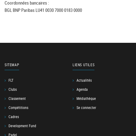
Coordonnées bancaires :
BGL BNP Paribas LU41 0030 7000 0183 0000
SITEMAP
LIENS UTILES
FLT
Actualités
Clubs
Agenda
Classement
Médiathèque
Compétitions
Se connecter
Cadres
Development Fund
Padel