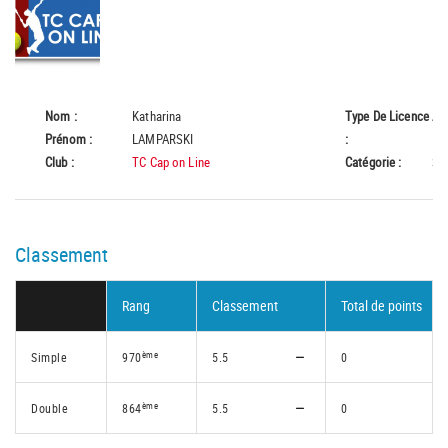
Nom :
Katharina
Type De Licence
A
Prénom :
LAMPARSKI
:
Club :
TC Cap on Line
Catégorie :
Se
Classement
Rang
Classement
Total de points
ème
Simple
970
5.5
0
ème
Double
864
5.5
0