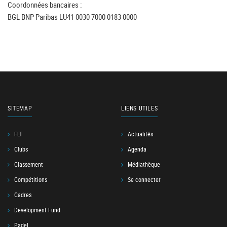
Coordonnées bancaires :
BGL BNP Paribas LU41 0030 7000 0183 0000
SITEMAP
LIENS UTILES
FLT
Actualités
Clubs
Agenda
Classement
Médiathèque
Compétitions
Se connecter
Cadres
Development Fund
Padel