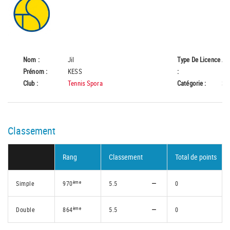
Nom :
Jil
Type De Licence
A
Prénom :
KESS
:
Club :
Tennis Spora
Catégorie :
Se
Classement
Rang
Classement
Total de points
ème
Simple
970
5.5
0
ème
Double
864
5.5
0