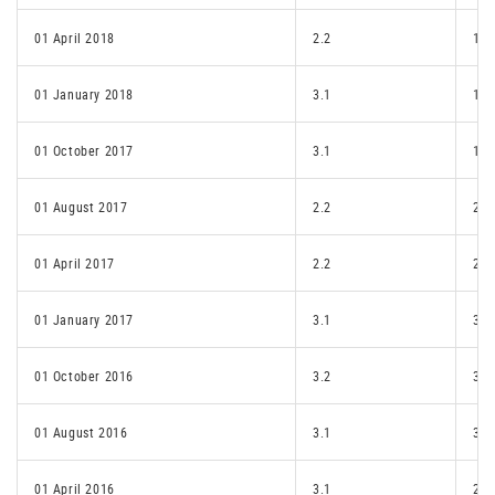
01 April 2018
2.2
1.e
01 January 2018
3.1
1.e
01 October 2017
3.1
1.e
01 August 2017
2.2
2.1
01 April 2017
2.2
2.1
01 January 2017
3.1
3.1
01 October 2016
3.2
3.1
01 August 2016
3.1
3.1
01 April 2016
3.1
2.2