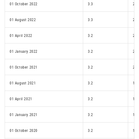
01 October 2022
3.3
2.2
01 August 2022
3.3
2.1
01 April 2022
3.2
2.1
01 January 2022
3.2
2.1
01 October 2021
3.2
2.1
01 August 2021
3.2
1.p
01 April 2021
3.2
1.p
01 January 2021
3.2
1.p
01 October 2020
3.2
1.p