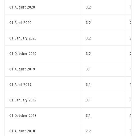
01 August 2020
3.2
1.p
01 April 2020
3.2
2.1
01 January 2020
3.2
2.1
01 October 2019
3.2
2.1
01 August 2019
3.1
1.p
01 April 2019
3.1
1.p
01 January 2019
3.1
1.e
01 October 2018
3.1
1.e
01 August 2018
2.2
1.e