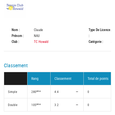
Nom :
Claude
Type De Licence
A
Prénom :
NAU
:
Club :
TC Howald
Catégorie :
Se
Classement
Rang
Classement
Total de points
ème
Simple
280
4.4
0
ème
Double
105
3.2
0