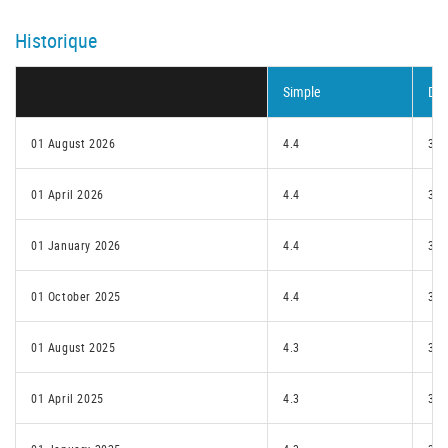
Historique
Simple
Dou
01 August 2026
4.4
3.2
01 April 2026
4.4
3.2
01 January 2026
4.4
3.2
01 October 2025
4.4
3.2
01 August 2025
4.3
3.2
01 April 2025
4.3
3.2