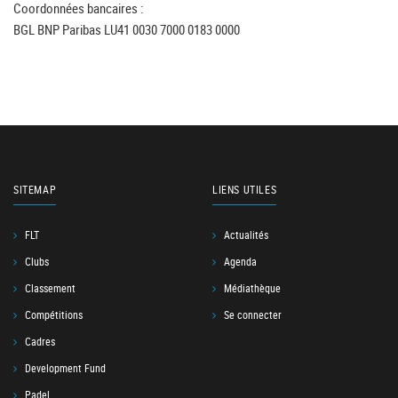
Coordonnées bancaires :
BGL BNP Paribas LU41 0030 7000 0183 0000
SITEMAP
LIENS UTILES
FLT
Actualités
Clubs
Agenda
Classement
Médiathèque
Compétitions
Se connecter
Cadres
Development Fund
Padel