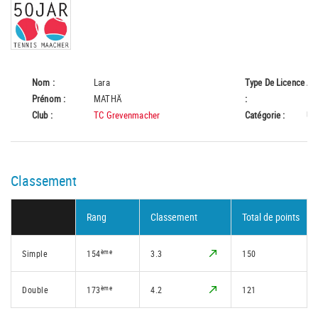
Nom :
Lara
Type De Licence
A
Prénom :
MATHÄ
:
Club :
TC Grevenmacher
Catégorie :
U1
Classement
Rang
Classement
Total de points
ème
Simple
154
3.3
150
ème
Double
173
4.2
121