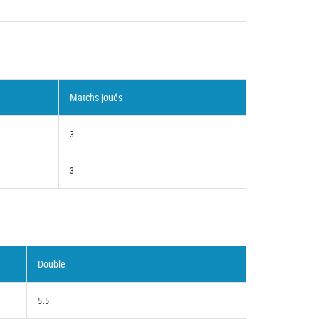
Matchs joués
3
3
Double
5.5