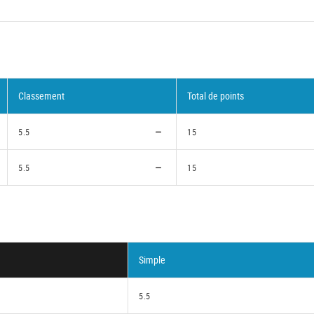
Classement
Total de points
5.5
15
5.5
15
Simple
5.5