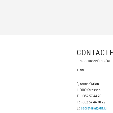
CONTACTE
LES COORDONNÉES GÉNÉR
TENNIS
3, route d'Arlon
L-8009 Strassen
T : +352 57 44 70 1
F : +352 57 44 70 72
E :
secretariat@flt.lu