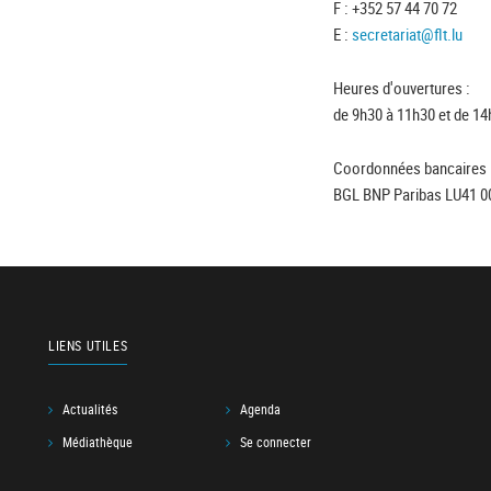
F : +352 57 44 70 72
E :
secretariat@flt.lu
Heures d'ouvertures :
de 9h30 à 11h30 et de 14
Coordonnées bancaires 
BGL BNP Paribas LU41 0
LIENS UTILES
Actualités
Agenda
Médiathèque
Se connecter