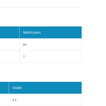
Matchs joués
89
7
Double
5.5