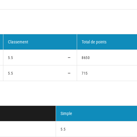
Classement
Total de points
5.5
8650
5.5
715
Simple
5.5