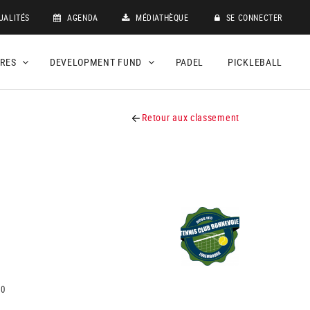
UALITÉS
AGENDA
MÉDIATHÈQUE
SE CONNECTER
DRES
DEVELOPMENT FUND
PADEL
PICKLEBALL
Retour aux classement
10