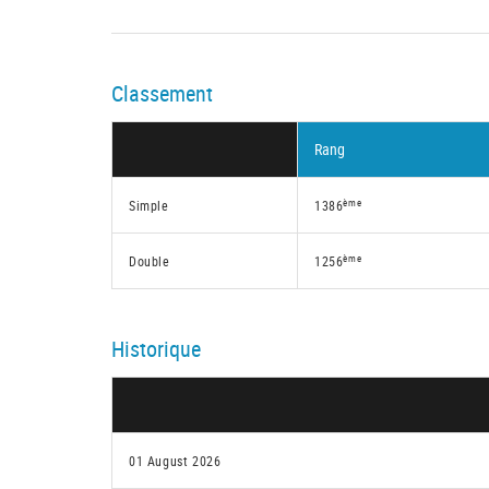
Classement
Rang
ème
Simple
1386
ème
Double
1256
Historique
01 August 2026