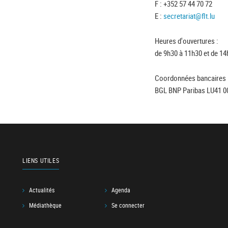
F : +352 57 44 70 72
E :
secretariat@flt.lu
Heures d'ouvertures :
de 9h30 à 11h30 et de 14
Coordonnées bancaires 
BGL BNP Paribas LU41 0
LIENS UTILES
Actualités
Agenda
Médiathèque
Se connecter