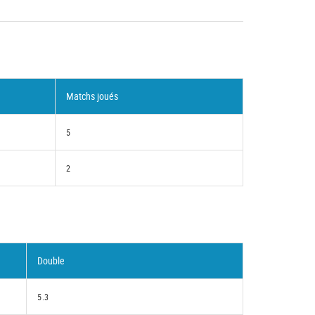
Matchs joués
5
2
Double
5.3