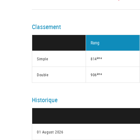
Classement
Rang
ème
Simple
814
ème
Double
906
Historique
01 August 2026