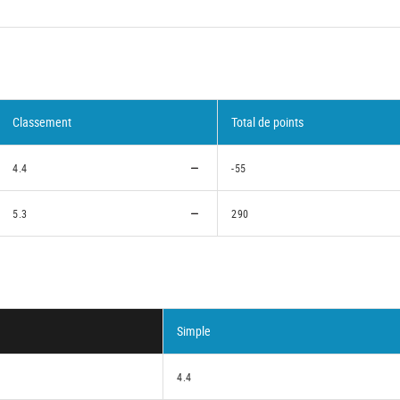
Classement
Total de points
4.4
-55
5.3
290
Simple
4.4