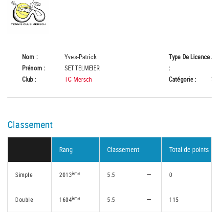
Nom :
Yves-Patrick
Type De Licence
A
Prénom :
SETTELMEIER
:
Club :
TC Mersch
Catégorie :
35
Classement
Rang
Classement
Total de points
ème
Simple
2013
5.5
0
ème
Double
1604
5.5
115