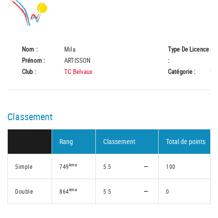
Nom :
Mila
Type De Licence
A
Prénom :
ARTISSON
:
Club :
TC Belvaux
Catégorie :
U1
Classement
Rang
Classement
Total de points
ème
Simple
749
5.5
100
ème
Double
864
5.5
0