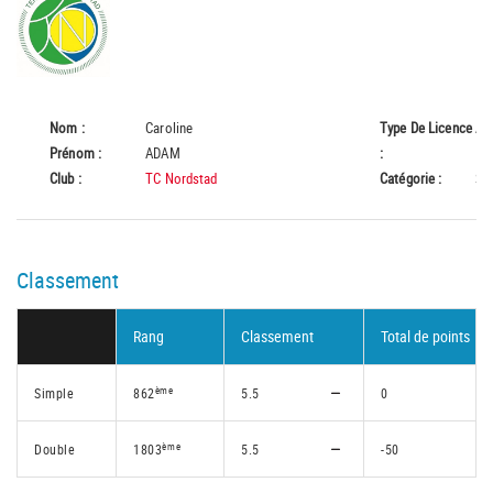
Nom :
Caroline
Type De Licence
A
Prénom :
ADAM
:
Club :
TC Nordstad
Catégorie :
Se
Classement
Rang
Classement
Total de points
ème
Simple
862
5.5
0
ème
Double
1803
5.5
-50