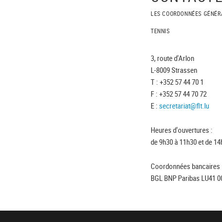
LES COORDONNÉES GÉNÉR
TENNIS
3, route d'Arlon
L-8009 Strassen
T : +352 57 44 70 1
F : +352 57 44 70 72
E :
secretariat@flt.lu
Heures d'ouvertures :
de 9h30 à 11h30 et de 14
Coordonnées bancaires 
BGL BNP Paribas LU41 0