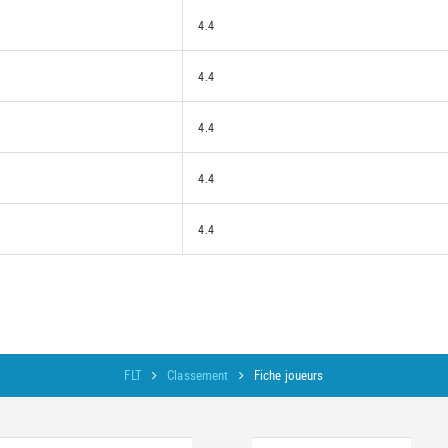
4.4
4.4
4.4
4.4
4.4
FLT
Classement
Fiche joueurs