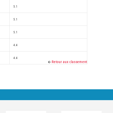
5.1
5.1
5.1
4.4
4.4
Retour aux classement