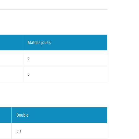
Matchs joués
0
0
Double
5.1