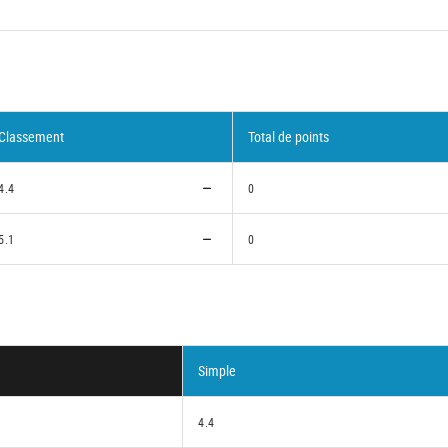
Classement
Total de points
4.4
0
5.1
0
Simple
4.4