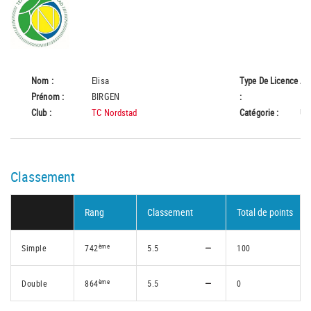
Nom :
Elisa
Type De Licence
A
Prénom :
BIRGEN
:
Club :
TC Nordstad
Catégorie :
U6
Classement
Rang
Classement
Total de points
ème
Simple
742
5.5
100
ème
Double
864
5.5
0