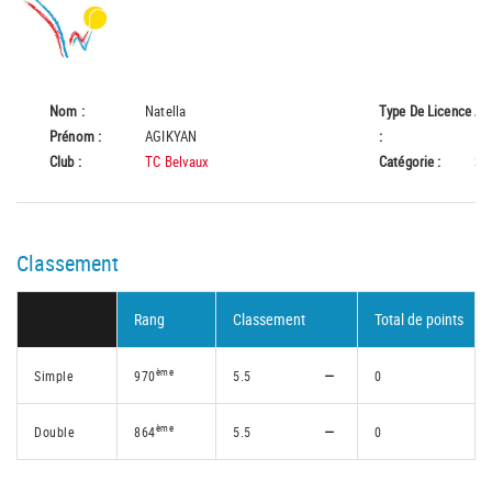
Nom :
Natella
Type De Licence
A
Prénom :
AGIKYAN
:
Club :
TC Belvaux
Catégorie :
Se
Classement
Rang
Classement
Total de points
ème
Simple
970
5.5
0
ème
Double
864
5.5
0