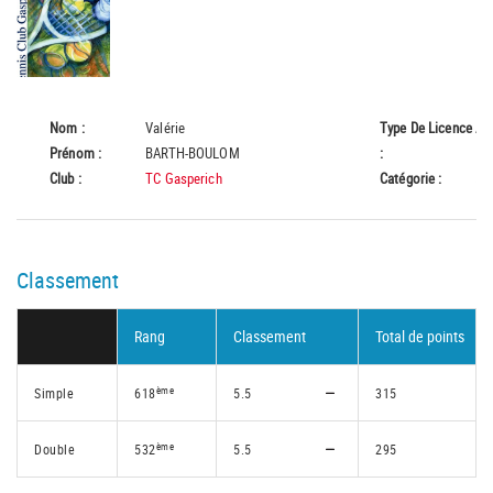
Nom :
Valérie
Type De Licence
A
Prénom :
BARTH-BOULOM
:
Club :
TC Gasperich
Catégorie :
55
Classement
Rang
Classement
Total de points
ème
Simple
618
5.5
315
ème
Double
532
5.5
295