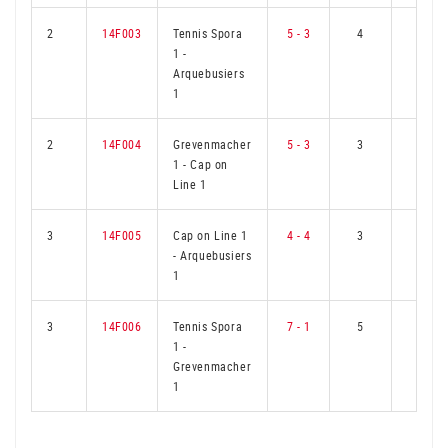
2
14F003
Tennis Spora
5 - 3
4
2
1
-
Arquebusiers
1
2
14F004
Grevenmacher
5 - 3
3
3
1
-
Cap on
Line 1
3
14F005
Cap on Line 1
4 - 4
3
3
-
Arquebusiers
1
3
14F006
Tennis Spora
7 - 1
5
1
1
-
Grevenmacher
1