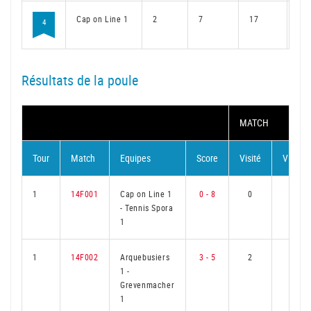
Cap on Line 1
2
7
17
6
4
Résultats de la poule
MATCH
Tour
Match
Equipes
Score
Visité
Visiteu
1
14F001
Cap on Line 1
0 - 8
0
6
-
Tennis Spora
1
1
14F002
Arquebusiers
3 - 5
2
4
1
-
Grevenmacher
1