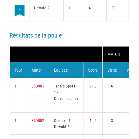
Howald 2
1
4
20
3
4
Résultats de la poule
MATCH
Tour
Match
Equipes
Score
Visité
Visiteu
1
35D001
Tennis Spora
8 - 0
6
0
1
-
Grevenmacher
1
1
35D002
Contern 1
-
4 - 4
3
3
Howald 2