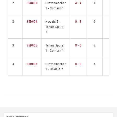
2
35D003
Grevenmacher
4 - 4
3
3
1
-
Contern 1
2
35D004
Howald 2
-
0 - 8
0
6
Tennis Spora
1
3
35D005
Tennis Spora
8 - 0
6
0
1
-
Contern 1
3
35D006
Grevenmacher
8 - 0
6
0
1
-
Howald 2