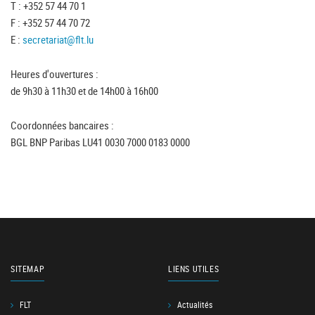
T : +352 57 44 70 1
F : +352 57 44 70 72
E :
secretariat@flt.lu
Heures d'ouvertures :
de 9h30 à 11h30 et de 14h00 à 16h00
Coordonnées bancaires :
BGL BNP Paribas LU41 0030 7000 0183 0000
SITEMAP
LIENS UTILES
FLT
Actualités