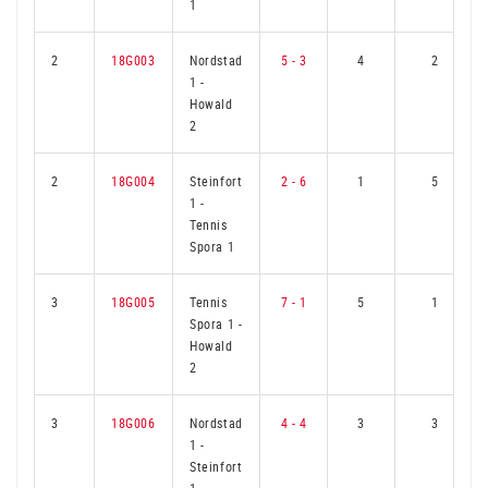
1
2
18G003
Nordstad
5 - 3
4
2
1
-
Howald
2
2
18G004
Steinfort
2 - 6
1
5
1
-
Tennis
Spora 1
3
18G005
Tennis
7 - 1
5
1
Spora 1
-
Howald
2
3
18G006
Nordstad
4 - 4
3
3
1
-
Steinfort