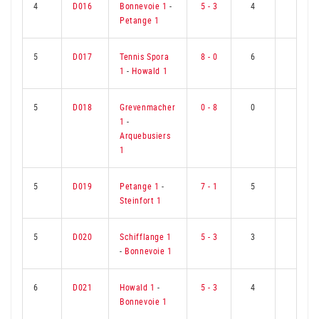
4
D016
Bonnevoie 1
-
5 - 3
4
2
Petange 1
5
D017
Tennis Spora
8 - 0
6
0
1
-
Howald 1
5
D018
Grevenmacher
0 - 8
0
6
1
-
Arquebusiers
1
5
D019
Petange 1
-
7 - 1
5
1
Steinfort 1
5
D020
Schifflange 1
5 - 3
3
3
-
Bonnevoie 1
6
D021
Howald 1
-
5 - 3
4
2
Bonnevoie 1