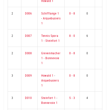
Howald 1
2
D006
Schifflange 1
0 - 8
0
6
-
Arquebusiers
1
2
D007
Tennis Spora
8 - 0
6
0
1
-
Steinfort 1
2
D008
Grevenmacher
0 - 8
0
6
1
-
Bonnevoie
1
3
D009
Howald 1
-
0 - 8
0
6
Arquebusiers
1
3
D010
Steinfort 1
-
5 - 3
4
2
Bonnevoie 1