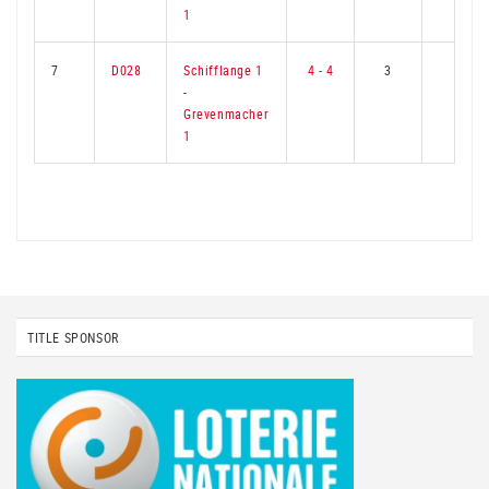
1
7
D028
Schifflange 1
4 - 4
3
3
-
Grevenmacher
1
TITLE SPONSOR