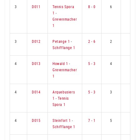
3
D011
Tennis Spora
8 - 0
6
0
1
-
Grevenmacher
1
3
D012
Petange 1
-
2 - 6
2
4
Schifflange 1
4
D013
Howald 1
-
5 - 3
4
2
Grevenmacher
1
4
D014
Arquebusiers
5 - 3
3
3
1
-
Tennis
Spora 1
4
D015
Steinfort 1
-
7 - 1
5
1
Schifflange 1