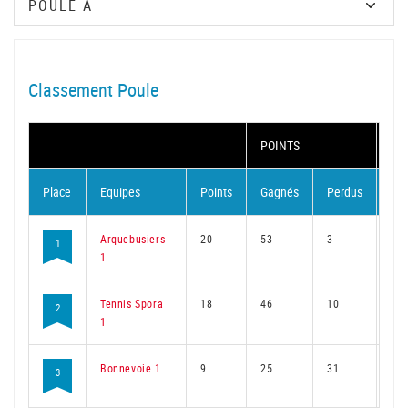
Classement Poule
POINTS
MA
Place
Equipes
Points
Gagnés
Perdus
Ga
Arquebusiers
20
53
3
39
1
1
Tennis Spora
18
46
10
35
2
1
Bonnevoie 1
9
25
31
19
3