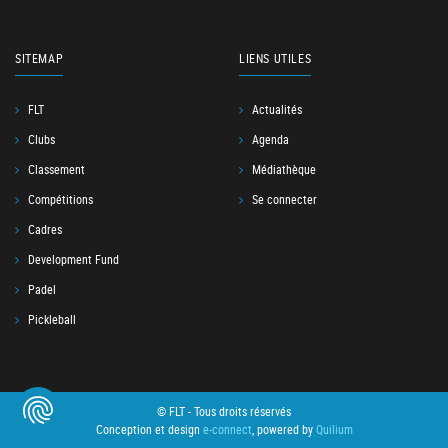
SITEMAP
LIENS UTILES
FLT
Actualités
Clubs
Agenda
Classement
Médiathèque
Compétitions
Se connecter
Cadres
Development Fund
Padel
Pickleball
© FLT - Tous droits réservés
Conception et design
e-connect
, powered by
Quilium