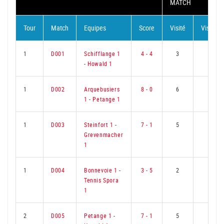
MATCH
Tour
Match
Equipes
Score
Visité
Visiteur
1
D001
Schifflange 1
4 - 4
3
3
-
Howald 1
1
D002
Arquebusiers
8 - 0
6
0
1
-
Petange 1
1
D003
Steinfort 1
-
7 - 1
5
1
Grevenmacher
1
1
D004
Bonnevoie 1
-
3 - 5
2
4
Tennis Spora
1
2
D005
Petange 1
-
7 - 1
5
1