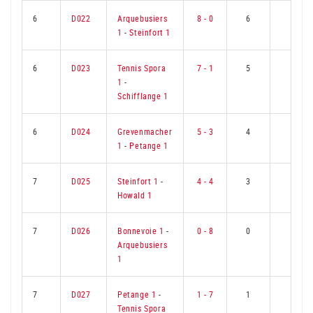
6
D022
Arquebusiers
8 - 0
6
0
1
-
Steinfort 1
6
D023
Tennis Spora
7 - 1
5
1
1
-
Schifflange 1
6
D024
Grevenmacher
5 - 3
4
2
1
-
Petange 1
7
D025
Steinfort 1
-
4 - 4
3
3
Howald 1
7
D026
Bonnevoie 1
-
0 - 8
0
6
Arquebusiers
1
7
D027
Petange 1
-
1 - 7
1
5
Tennis Spora