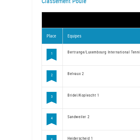
Classement Poule
Place
Equipes
Bertrange/Luxembourg International Tenni
1
Belvaux 2
2
Bridel/Koplescht 1
3
Sandweiler 2
4
Heiderscheid 1
5