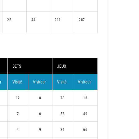
22
44
211
287
SETS
JEUX
r
Visité
Visiteur
Visité
Visiteur
12
0
73
16
7
6
58
49
4
9
31
66