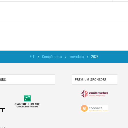
FLT
Compétitions
Interclubs
2023
SORS
PREMIUM SPONSORS