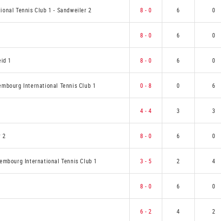
ional Tennis Club 1
-
Sandweiler 2
8 - 0
6
0
8 - 0
6
0
id 1
8 - 0
6
0
mbourg International Tennis Club 1
0 - 8
0
6
4 - 4
3
3
r 2
8 - 0
6
0
embourg International Tennis Club 1
3 - 5
2
4
8 - 0
6
0
6 - 2
4
2