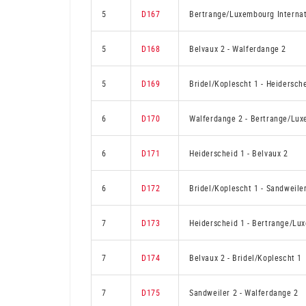
5
D167
Bertrange/Luxembourg Internat
5
D168
Belvaux 2
-
Walferdange 2
5
D169
Bridel/Koplescht 1
-
Heidersche
6
D170
Walferdange 2
-
Bertrange/Luxe
6
D171
Heiderscheid 1
-
Belvaux 2
6
D172
Bridel/Koplescht 1
-
Sandweile
7
D173
Heiderscheid 1
-
Bertrange/Lux
7
D174
Belvaux 2
-
Bridel/Koplescht 1
7
D175
Sandweiler 2
-
Walferdange 2