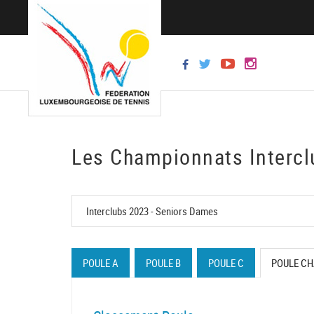
Les Championnats Intercl
POULE A
POULE B
POULE C
POULE C