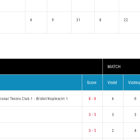
4
9
31
8
22
MATCH
Score
Visité
Visiteu
ional Tennis Club 1
-
Bridel/Koplescht 1
8 - 0
6
0
1
3 - 5
3
3
3 - 5
2
4