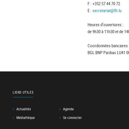
F : +352 57 44 70 72
E :
secretariat@flt.lu
Heures d'ouvertures :
de 9h30 à 11h30 et de 14
Coordonnées bancaires 
BGL BNP Paribas LU41 0
LIENS UTILES
Actualités
Agenda
Médiathèque
Se connecter