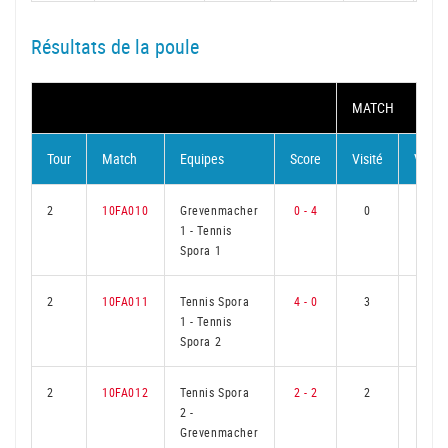
Résultats de la poule
MATCH
Tour
Match
Equipes
Score
Visité
Visite
2
10FA010
Grevenmacher
0 - 4
0
3
1
-
Tennis
Spora 1
2
10FA011
Tennis Spora
4 - 0
3
0
1
-
Tennis
Spora 2
2
10FA012
Tennis Spora
2 - 2
2
1
2
-
Grevenmacher