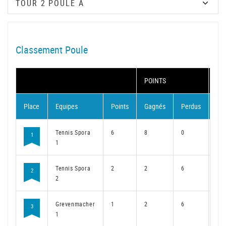
Classement Poule
POINTS
MA
Place
Equipes
Points
Gagnés
Perdus
Ga
Tennis Spora
6
8
0
6
1
1
Tennis Spora
2
2
6
2
2
2
Grevenmacher
1
2
6
1
3
1