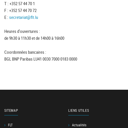
T : +352 57 44 70 1
F : +352 57 44 70 72
E :
secretariat@flt.lu
Heures d'ouvertures :
de 9h30 à 11h30 et de 14h00 à 16h00
Coordonnées bancaires :
BGL BNP Paribas LU41 0030 7000 0183 0000
SITEMAP
LIENS UTILES
FLT
Actualités