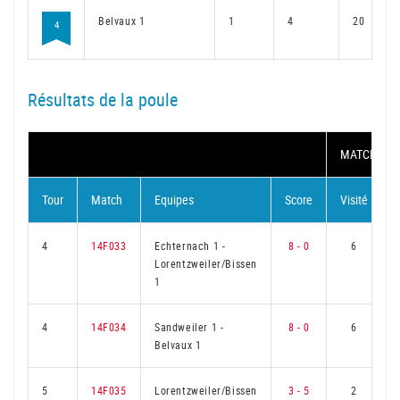
Belvaux 1
1
4
20
4
Résultats de la poule
MATCH
Tour
Match
Equipes
Score
Visité
4
14F033
Echternach 1
-
8 - 0
6
Lorentzweiler/Bissen
1
4
14F034
Sandweiler 1
-
8 - 0
6
Belvaux 1
5
14F035
Lorentzweiler/Bissen
3 - 5
2