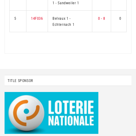
1
-
Sandweiler 1
5
14F036
Belvaux 1
-
0 - 8
0
Echternach 1
TITLE SPONSOR