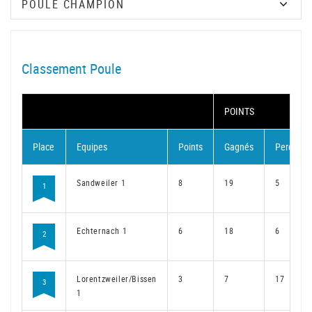
Classement Poule
POINTS
Place
Equipes
Points
Gagnés
Perdus
Sandweiler 1
8
19
5
1
Echternach 1
6
18
6
2
Lorentzweiler/Bissen
3
7
17
3
1