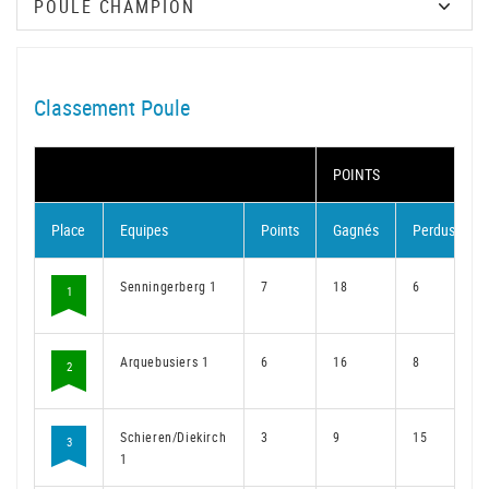
Classement Poule
POINTS
Place
Equipes
Points
Gagnés
Perdus
Senningerberg 1
7
18
6
1
Arquebusiers 1
6
16
8
2
Schieren/Diekirch
3
9
15
3
1