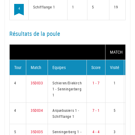
Schifflange 1
1
5
19
4
Résultats de la poule
MATCH
Tour
Match
Equipes
Score
Visité
Visi
4
35D033
Schieren/Diekirch
1 - 7
1
1
-
Senningerberg
1
4
35D034
Arquebusiers 1
-
7 - 1
5
Schifflange 1
5
35D035
Senningerberg 1
-
4 - 4
3