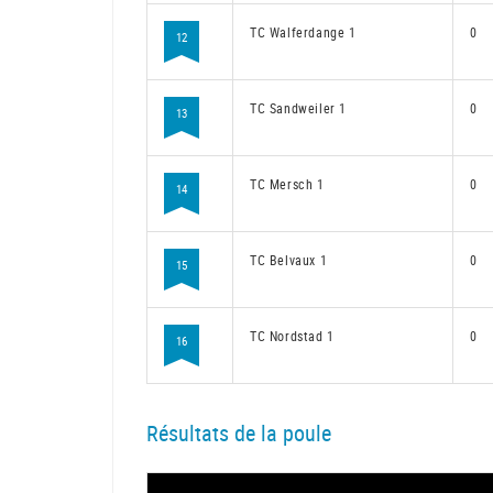
TC Walferdange 1
0
12
TC Sandweiler 1
0
13
TC Mersch 1
0
14
TC Belvaux 1
0
15
TC Nordstad 1
0
16
Résultats de la poule