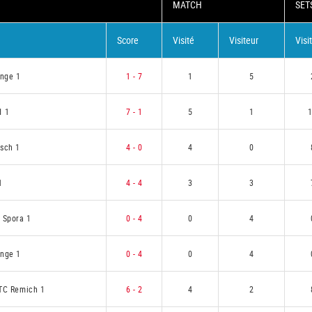
MATCH
SET
Score
Visité
Visiteur
Visi
ange 1
1 - 7
1
5
d 1
7 - 1
5
1
sch 1
4 - 0
4
0
1
4 - 4
3
3
 Spora 1
0 - 4
0
4
nge 1
0 - 4
0
4
TC Remich 1
6 - 2
4
2