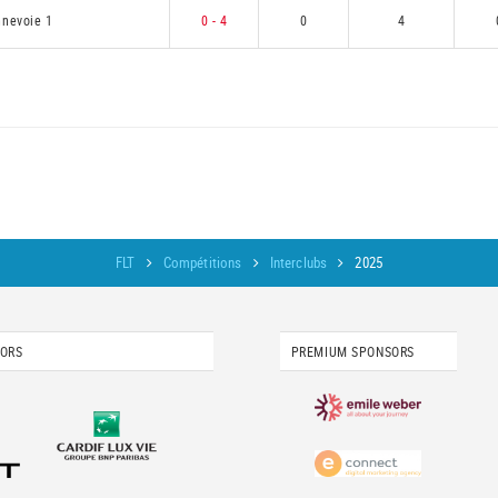
nevoie 1
0 - 4
0
4
FLT
Compétitions
Interclubs
2025
SORS
PREMIUM SPONSORS