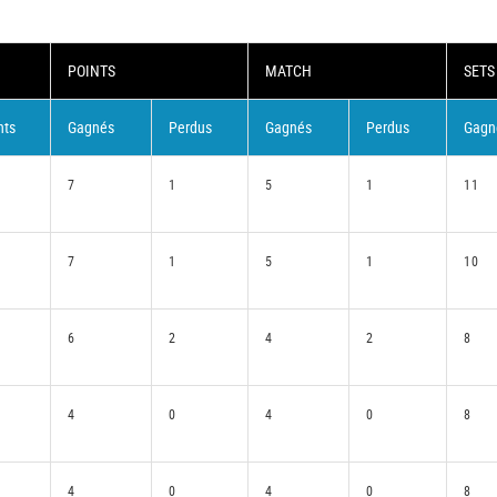
POINTS
MATCH
SETS
nts
Gagnés
Perdus
Gagnés
Perdus
Gagn
7
1
5
1
11
7
1
5
1
10
6
2
4
2
8
4
0
4
0
8
4
0
4
0
8