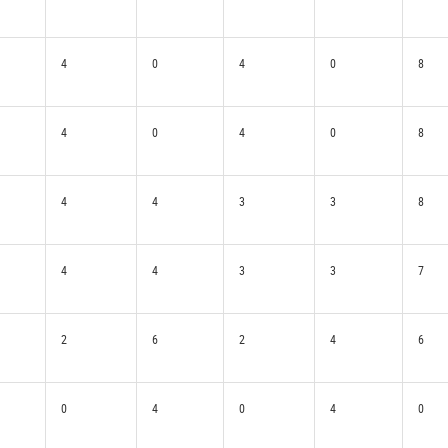
4
0
4
0
8
4
0
4
0
8
4
4
3
3
8
4
4
3
3
7
2
6
2
4
6
0
4
0
4
0