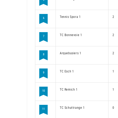
Tennis Spora 1
2
6
TC Bonnevoie 1
2
7
Arquebusiers 1
2
8
TC Esch 1
1
9
TC Remich 1
1
10
TC Schuttrange 1
0
11