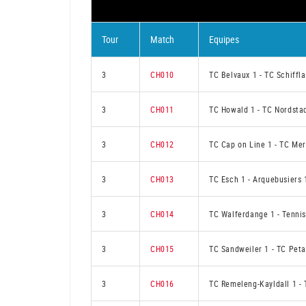
Tour
Match
Equipes
3
CH010
TC Belvaux 1
-
TC Schiffl
3
CH011
TC Howald 1
-
TC Nordsta
3
CH012
TC Cap on Line 1
-
TC Mer
3
CH013
TC Esch 1
-
Arquebusiers 
3
CH014
TC Walferdange 1
-
Tennis
3
CH015
TC Sandweiler 1
-
TC Peta
3
CH016
TC Remeleng-Kayldall 1
-