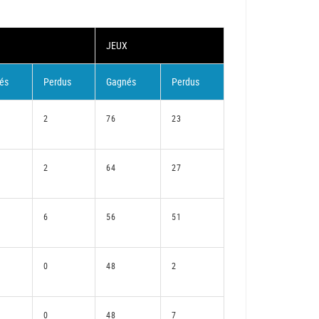
JEUX
és
Perdus
Gagnés
Perdus
2
76
23
2
64
27
6
56
51
0
48
2
0
48
7