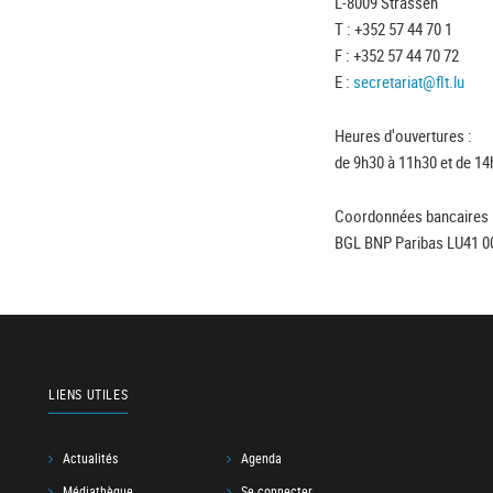
L-8009 Strassen
T : +352 57 44 70 1
F : +352 57 44 70 72
E :
secretariat@flt.lu
Heures d'ouvertures :
de 9h30 à 11h30 et de 14
Coordonnées bancaires 
BGL BNP Paribas LU41 0
LIENS UTILES
Actualités
Agenda
Médiathèque
Se connecter