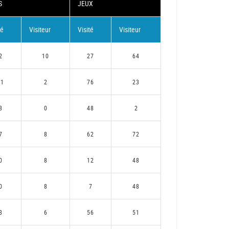
S
JEUX
té
Visiteur
Visité
Visiteur
2
10
27
64
11
2
76
23
8
0
48
2
7
8
62
72
0
8
12
48
0
8
7
48
8
6
56
51