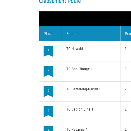
Classement Poule
Place
Equipes
Poi
TC Howald 1
3
1
TC Schifflange 1
3
2
TC Remeleng-Kayldall 1
2
3
TC Cap on Line 1
2
4
TC Petange 1
2
5