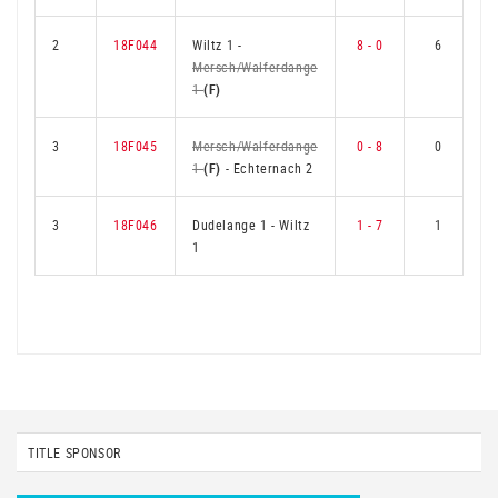
2
18F044
Wiltz 1
-
8 - 0
6
Mersch/Walferdange
1
(F)
3
18F045
Mersch/Walferdange
0 - 8
0
1
(F)
-
Echternach 2
3
18F046
Dudelange 1
-
Wiltz
1 - 7
1
1
TITLE SPONSOR