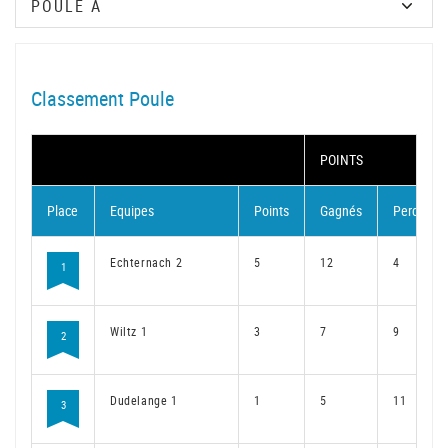
Classement Poule
POINTS
Place
Equipes
Points
Gagnés
Perdus
Echternach 2
5
12
4
1
Wiltz 1
3
7
9
2
Dudelange 1
1
5
11
3