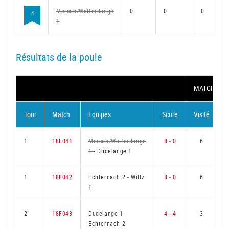
Mersch/Walferdange
0
0
0
4
1
Résultats de la poule
MATCH
Tour
Match
Equipes
Score
Visité
V
1
18F041
Mersch/Walferdange
8 - 0
6
1
-
Dudelange 1
1
18F042
Echternach 2
-
Wiltz
8 - 0
6
1
2
18F043
Dudelange 1
-
4 - 4
3
Echternach 2