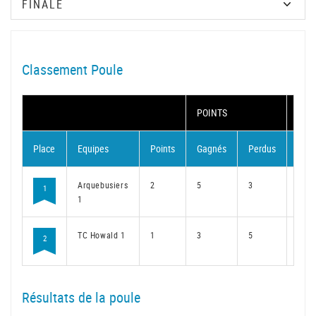
Classement Poule
POINTS
MAT
Place
Equipes
Points
Gagnés
Perdus
Gag
Arquebusiers
2
5
3
4
1
1
TC Howald 1
1
3
5
2
2
Résultats de la poule