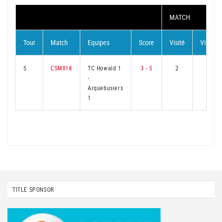
MATCH
Tour
Match
Equipes
Score
Visité
Visiteur
5
CSM018
TC Howald 1
3 - 5
2
4
-
Arquebusiers
1
TITLE SPONSOR