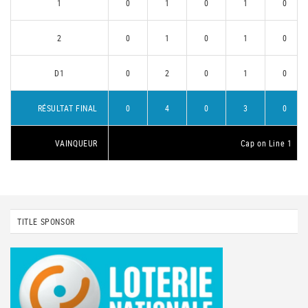
1
0
1
0
1
0
2
0
1
0
1
0
D1
0
2
0
1
0
RÉSULTAT FINAL
0
4
0
3
0
VAINQUEUR
Cap on Line 1
TITLE SPONSOR