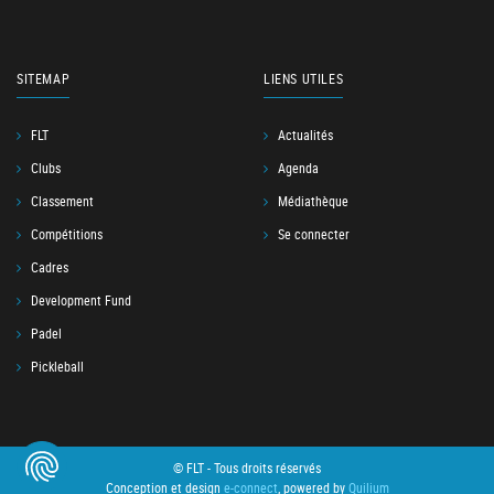
SITEMAP
LIENS UTILES
FLT
Actualités
Clubs
Agenda
Classement
Médiathèque
Compétitions
Se connecter
Cadres
Development Fund
Padel
Pickleball
© FLT - Tous droits réservés
Conception et design
e-connect
, powered by
Quilium