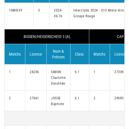
10MI039
3
2024-
Interclubs 2024 - U10 Mixte Initiés
06-16
Groupe Rouge
BISSEN/HEIDERSCHEID 3 (A)
CAP ON
Nom &
Matchs
Licence
Class.
Matchs
Licence
Prénom
1
28206
SIMON
6.1
1
27309
Charlotte
Dorothée
2
27461
JOSSE
6.1
2
29085
Baptiste