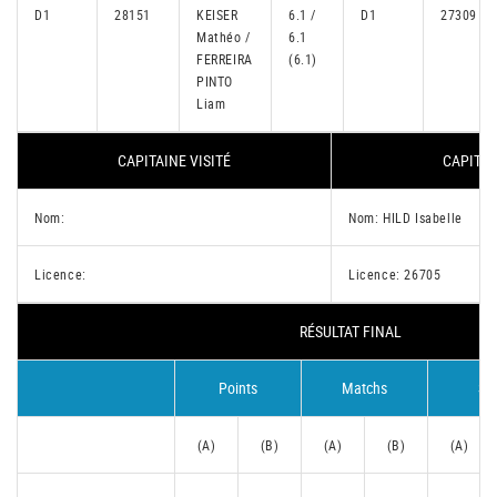
D1
28151
KEISER
6.1 /
D1
27309
Mathéo /
6.1
FERREIRA
(6.1)
PINTO
Liam
CAPITAINE VISITÉ
CAPITAI
Nom:
Nom: HILD Isabelle
Licence:
Licence: 26705
RÉSULTAT FINAL
Points
Matchs
Se
(A)
(B)
(A)
(B)
(A)