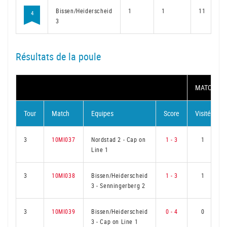
Bissen/Heiderscheid
1
1
11
4
3
Résultats de la poule
MATCH
Tour
Match
Equipes
Score
Visité
3
10MI037
Nordstad 2
-
Cap on
1 - 3
1
Line 1
3
10MI038
Bissen/Heiderscheid
1 - 3
1
3
-
Senningerberg 2
3
10MI039
Bissen/Heiderscheid
0 - 4
0
3
-
Cap on Line 1