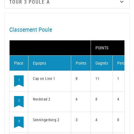
Classement Poule
POINTS
Place
Equipes
Points
Gagnés
Perdus
Cap on Line 1
8
11
1
1
Nordstad 2
6
8
4
2
Senningerberg 2
3
4
8
3