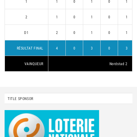
1
1
0
1
0
1
2
1
0
1
0
1
D1
2
0
1
0
1
RÉSULTAT FINAL
4
0
3
0
3
VAINQUEUR
Nordstad 2
TITLE SPONSOR