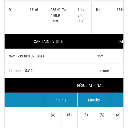
D1
28168
AREND Tun
6.1 /
D1
27461
/ HILD
6.1
Léini
(6.1)
CAPITAINE VISITÉ
CAPIT
Nom: VRANCKEN Laure
Nom:
Licence: 15390
Licence:
RÉSULTAT FINAL
Points
Matchs
Se
(A)
(B)
(A)
(B)
(A)