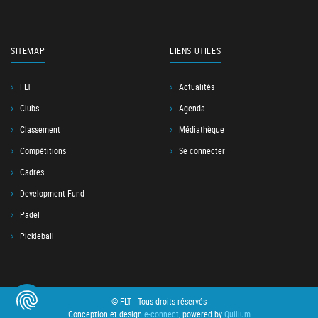
SITEMAP
LIENS UTILES
FLT
Actualités
Clubs
Agenda
Classement
Médiathèque
Compétitions
Se connecter
Cadres
Development Fund
Padel
Pickleball
© FLT - Tous droits réservés
Conception et design
e-connect
, powered by
Quilium