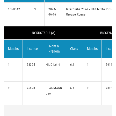
10MI042
3
2024-
Interclubs 2024 - U10 Mixte Initiés
06-16
Groupe Rouge
NORDSTAD 2 (A)
BISSEN/HE
Nom &
Matchs
Licence
Class.
Matchs
Licenc
Prénom
1
28395
HILD Léini
6.1
1
29110
2
26978
FLAMMANG
6.1
2
28206
Leo