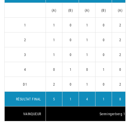
(A)
(B)
(A)
(B)
(A)
1
1
0
1
0
2
2
1
0
1
0
2
3
1
0
1
0
2
4
0
1
0
1
0
D1
2
0
1
0
2
RÉSULTAT FINAL
5
1
4
1
8
VAINQUEUR
Senningerberg 1