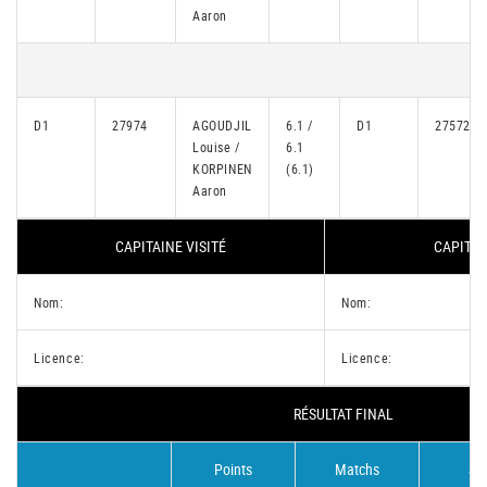
Aaron
D1
27974
AGOUDJIL
6.1 /
D1
27572
Louise /
6.1
KORPINEN
(6.1)
Aaron
CAPITAINE VISITÉ
CAPITAI
Nom:
Nom:
Licence:
Licence:
RÉSULTAT FINAL
Points
Matchs
Se