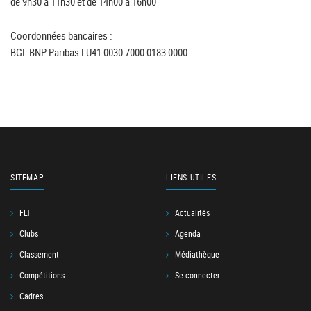
de 9h30 à 11h30 et de 14h00 à 16h00
Coordonnées bancaires :
BGL BNP Paribas LU41 0030 7000 0183 0000
SITEMAP
LIENS UTILES
FLT
Actualités
Clubs
Agenda
Classement
Médiathèque
Compétitions
Se connecter
Cadres