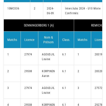
10MC036
2
2024-
Interclubs 2024 - U10 Mixte
06-09
Confirmés
SENNINGERBERG 1 (A)
REMICH/SC
Nom &
Matchs
Licence
Class.
Matchs
Licence
Prénom
1
27974
AGOUDJIL
6.1
1
28319
Louise
2
29508
KORPINEN
6.1
2
28320
Aaron
3
27974
AGOUDJIL
6.1
3
27572
Louise
4
29508
KORPINEN
6.1
4
29278