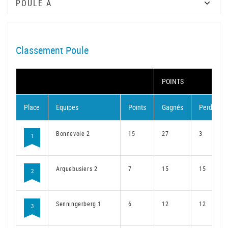
Classement Poule
POINTS
Place
Equipes
Points
Gagnés
Perdus
Bonnevoie 2
15
27
3
1
Arquebusiers 2
7
15
15
2
Senningerberg 1
6
12
12
3