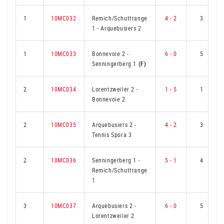
1
10MC032
Remich/Schuttrange
4 - 2
3
1
-
Arquebusiers 2
1
10MC033
Bonnevoie 2
-
6 - 0
5
Senningerberg 1
(F)
2
10MC034
Lorentzweiler 2
-
1 - 5
1
Bonnevoie 2
2
10MC035
Arquebusiers 2
-
4 - 2
3
Tennis Spora 3
2
10MC036
Senningerberg 1
-
5 - 1
4
Remich/Schuttrange
1
3
10MC037
Arquebusiers 2
-
6 - 0
5
Lorentzweiler 2