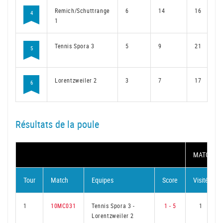
Remich/Schuttrange
6
14
16
4
1
Tennis Spora 3
5
9
21
5
Lorentzweiler 2
3
7
17
6
Résultats de la poule
MATCH
Tour
Match
Equipes
Score
Visité
1
10MC031
Tennis Spora 3
-
1 - 5
1
Lorentzweiler 2