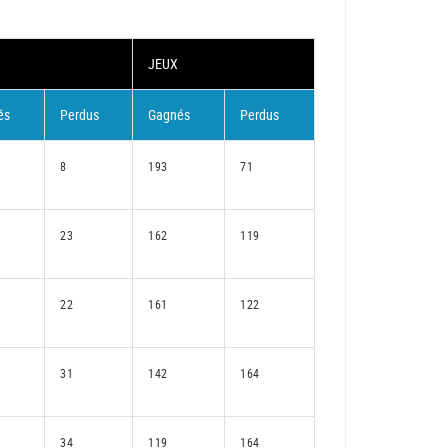
JEUX
és
Perdus
Gagnés
Perdus
8
193
71
23
162
119
22
161
122
31
142
164
34
119
164