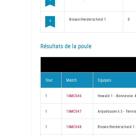
Bissen/Heiderscheid 1
0
6
Résultats de la poule
Tour
Match
Equipes
1
10MC046
Howald 1
-
Bonnevoie 
1
10MC047
Arquebusiers 3
-
Tenni
1
10MC048
Bissen/Heiderscheid 1