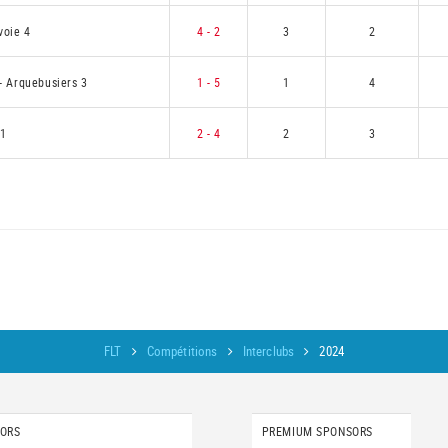
voie 4
4 - 2
3
2
-
Arquebusiers 3
1 - 5
1
4
 1
2 - 4
2
3
FLT
Compétitions
Interclubs
2024
SORS
PREMIUM SPONSORS