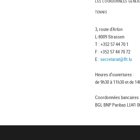
LES COORDONNÉES GÉNÉR
TENNIS
3, route d'Arlon
L-8009 Strassen
T : +352 57 44 70 1
F : +352 57 44 70 72
E :
secretariat@flt.lu
Heures d'ouvertures :
de 9h30 à 11h30 et de 14
Coordonnées bancaires 
BGL BNP Paribas LU41 0