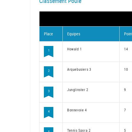
Classement Poule
Place
Equipes
Poin
Howald 1
14
1
Arquebusiers 3
10
2
Junglinster 2
9
3
Bonnevoie 4
7
4
Tennis Spora 2
5
5