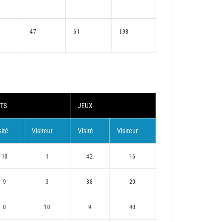
47
61
198
TS
JEUX
sité
Visiteur
Visité
Visiteur
10
1
42
16
9
3
38
20
0
10
9
40