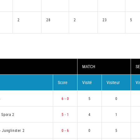
2
28
2
23
5
MATCH
SE
Score
Visité
Visiteur
Vi
4
6 - 0
5
0
s Spora 2
5 - 1
4
1
-
Junglinster 2
0 - 6
0
5