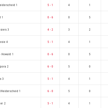
eiderscheid 1
5 - 1
4
1
d 1
0 - 6
0
5
siers 3
4 - 2
3
2
voie 4
5 - 1
4
1
-
Howald 1
0 - 6
0
5
Spora 2
6 - 0
5
0
s 3
5 - 1
4
1
/Heiderscheid 1
6 - 0
5
0
ter 2
5 - 1
4
1