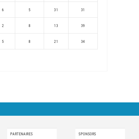
6
5
31
31
2
8
13
39
5
8
21
34
PARTENAIRES
SPONSORS