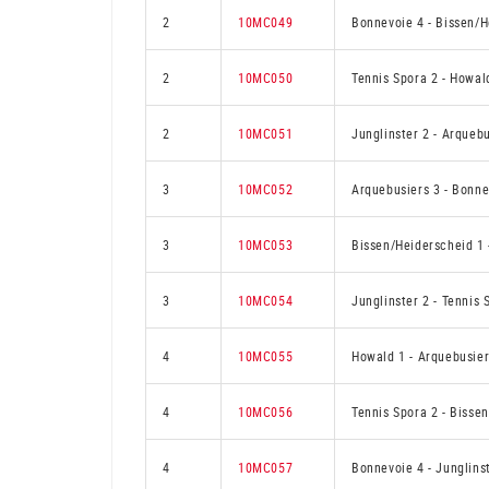
2
10MC049
Bonnevoie 4
-
Bissen/H
2
10MC050
Tennis Spora 2
-
Howal
2
10MC051
Junglinster 2
-
Arquebu
3
10MC052
Arquebusiers 3
-
Bonne
3
10MC053
Bissen/Heiderscheid 1
3
10MC054
Junglinster 2
-
Tennis 
4
10MC055
Howald 1
-
Arquebusier
4
10MC056
Tennis Spora 2
-
Bissen
4
10MC057
Bonnevoie 4
-
Junglins