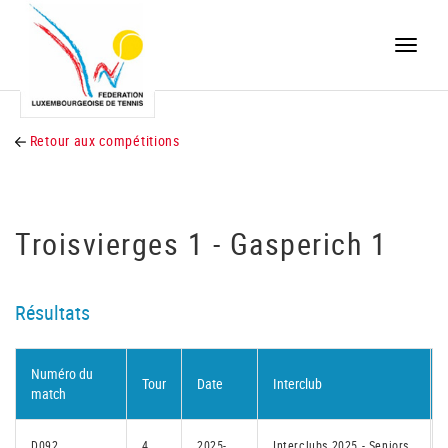
Toggle
naviga
Retour aux compétitions
Troisvierges 1 - Gasperich 1
Résultats
Numéro du
Tour
Date
Interclub
match
D092
4
2025-
Interclubs 2025 - Seniors