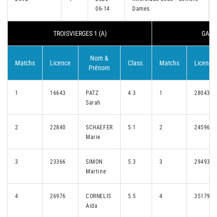
06-14
Dames
TROISVIERGES 1 (A)
GASPE
Nom &
Matchs
Licence
Class.
Matchs
Licence
Prénom
1
16643
PATZ
4.3
1
28043
Sarah
2
22840
SCHAEFER
5.1
2
24596
Marie
3
23366
SIMON
5.3
3
29493
Martine
4
26976
CORNELIS
5.5
4
35179
Aida