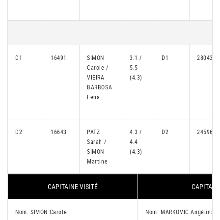
D1
16491
SIMON
3.1 /
D1
28043
Carole /
5.5
VIEIRA
(4.3)
BARBOSA
Lena
D2
16643
PATZ
4.3 /
D2
24596
Sarah /
4.4
SIMON
(4.3)
Martine
CAPITAINE VISITÉ
CAPITAIN
Nom: SIMON Carole
Nom: MARKOVIC Angélina