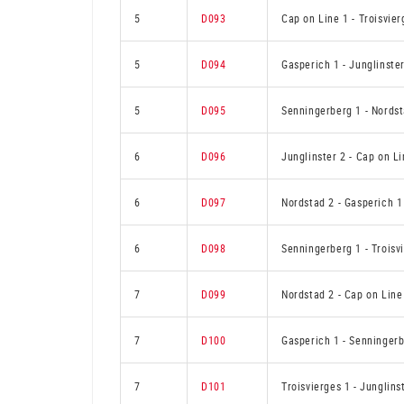
5
D093
Cap on Line 1
-
Troisvier
5
D094
Gasperich 1
-
Junglinste
5
D095
Senningerberg 1
-
Nordst
6
D096
Junglinster 2
-
Cap on Li
6
D097
Nordstad 2
-
Gasperich 1
6
D098
Senningerberg 1
-
Troisv
7
D099
Nordstad 2
-
Cap on Line
7
D100
Gasperich 1
-
Senningerb
7
D101
Troisvierges 1
-
Junglins