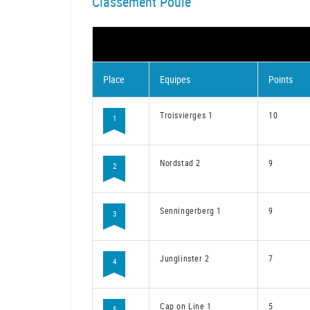
Classement Poule
Place
Equipes
Points
Troisvierges 1
10
1
Nordstad 2
9
2
Senningerberg 1
9
3
Junglinster 2
7
4
Cap on Line 1
5
5