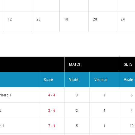
12
28
10
20
24
MATCH
SETS
Score
Visité
Visiteur
Visité
rberg 1
4 - 4
3
3
6
2
2 - 6
2
4
4
h 1
7 - 1
5
1
10