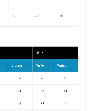
42
204
299
JEUX
Visiteur
Visité
Visiteur
6
45
41
8
45
63
4
67
41