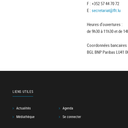
F : +352 57 44 70 72
E :
secretariat@flt.lu
Heures d'ouvertures :
de 9h30 à 11h30 et de 14
Coordonnées bancaires 
BGL BNP Paribas LU41 0
LIENS UTILES
Actualités
Agenda
Médiathèque
Se connecter