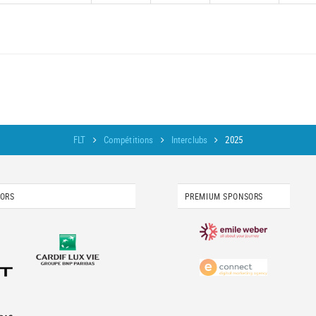
FLT
Compétitions
Interclubs
2025
SORS
PREMIUM SPONSORS