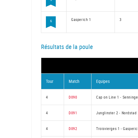
Gasperich 1
3
6
Résultats de la poule
Tour
Match
Equipes
4
D090
Cap on Line 1
-
Senninge
4
D091
Junglinster 2
-
Nordstad 
4
D092
Troisvierges 1
-
Gasperic