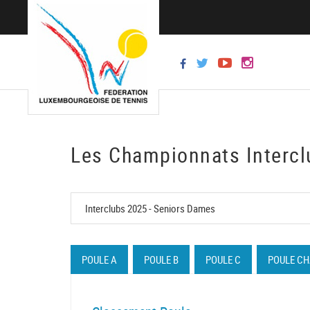
Les Championnats Intercl
POULE A
POULE B
POULE C
POULE C