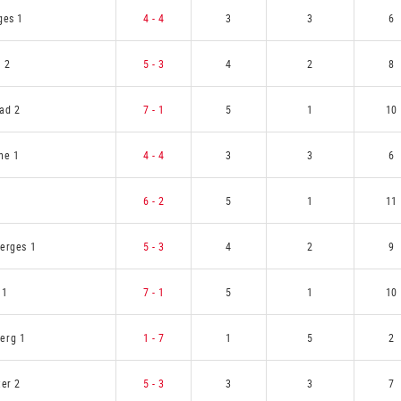
ges 1
4 - 4
3
3
6
r 2
5 - 3
4
2
8
ad 2
7 - 1
5
1
10
ne 1
4 - 4
3
3
6
6 - 2
5
1
11
ierges 1
5 - 3
4
2
9
 1
7 - 1
5
1
10
erg 1
1 - 7
1
5
2
ter 2
5 - 3
3
3
7