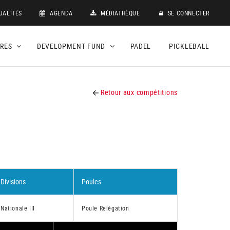
UALITÉS
AGENDA
MÉDIATHÈQUE
SE CONNECTER
DRES
DEVELOPMENT FUND
PADEL
PICKLEBALL
Retour aux compétitions
Divisions
Poules
Nationale III
Poule Relégation