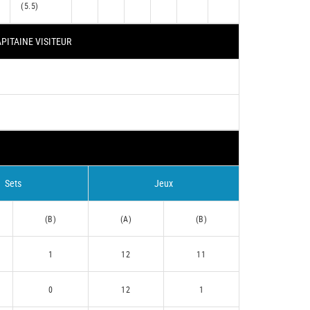
(5.5)
PITAINE VISITEUR
Sets
Jeux
(B)
(A)
(B)
1
12
11
0
12
1