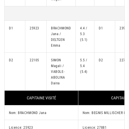
D1
25923
BRACHMOND
4.4 /
D1
23960
Jana /
5.3
DELTGEN
(5.1)
Emma
D2
22105
SIMON
5.5 /
D2
22741
Magali /
5.4
VABOLE-
(5.4)
ABOLINA
Daina
CAPITAINE VISITÉ
CAPITAINE
Nom: BRACHMOND Jana
Nom: BEGNIS MILLISCHER Mé
Licence: 25923
Licence: 27881