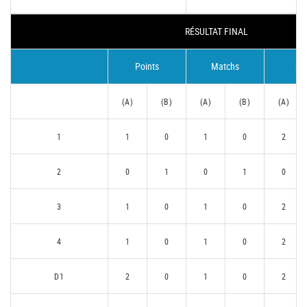
RÉSULTAT FINAL
Points
Matchs
Se
(A)
(B)
(A)
(B)
(A)
1
1
0
1
0
2
2
0
1
0
1
0
3
1
0
1
0
2
4
1
0
1
0
2
D1
2
0
1
0
2