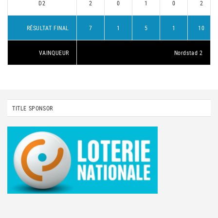
D2
2
0
1
0
2
RÉSULTAT FINAL
7
1
5
1
10
VAINQUEUR
Nordstad 2
TITLE SPONSOR