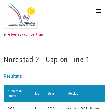
Toggle
naviga
Retour aux compétitions
Nordstad 2 - Cap on Line 1
Résultats
Numéro du
Tour
Date
Interclub
match
D099
7
2025-
Interclubs 2025 - Seniors