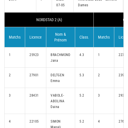
07-05
Dames
NORDSTAD 2 (A)
CA
Nom &
Matchs
Licence
Class.
Matchs
Licen
Prénom
1
25923
BRACHMOND
4.3
1
22741
Jana
2
27901
DELTGEN
5.3
2
23960
Emma
3
28431
VABOLE-
5.2
3
29340
ABOLINA
Daina
4
22105
SIMON
5.2
4
27681
Magali