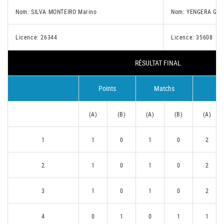
Nom: SILVA MONTEIRO Marino
Nom: YENGERA Gaur
Licence: 26344
Licence: 35608
RÉSULTAT FINAL
Points
Matchs
Se
(A)
(B)
(A)
(B)
(A)
1
1
0
1
0
2
2
1
0
1
0
2
3
1
0
1
0
2
4
0
1
0
1
1