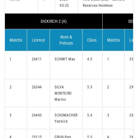
05-25
Reserves Hommes
DIEKIRCH 2 (A)
SENN
Nom &
Matchs
Licence
Class.
Matchs
Lice
Prénom
1
26611
SCHMIT Max
4.3
1
3560
2
26344
SILVA
5.3
2
2949
MONTEIRO
Marino
3
26443
SCHUMACHER
5.4
3
2617
Yannick
4
20115
GRUN Ben
5.5
4
2654