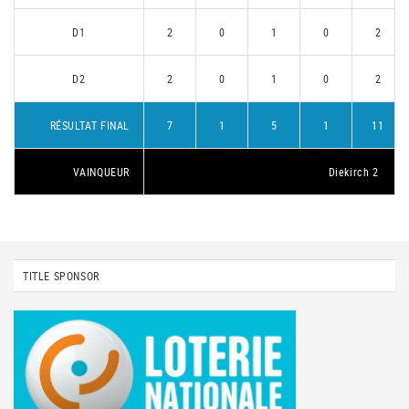
D1
2
0
1
0
2
D2
2
0
1
0
2
RÉSULTAT FINAL
7
1
5
1
11
VAINQUEUR
Diekirch 2
TITLE SPONSOR