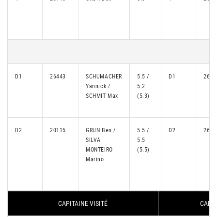
D1
26443
SCHUMACHER
5.5 /
D1
2617
Yannick /
5.2
SCHMIT Max
(5.3)
D2
20115
GRUN Ben /
5.5 /
D2
2654
SILVA
5.5
MONTEIRO
(5.5)
Marino
CAPITAINE VISITÉ
CAPIT