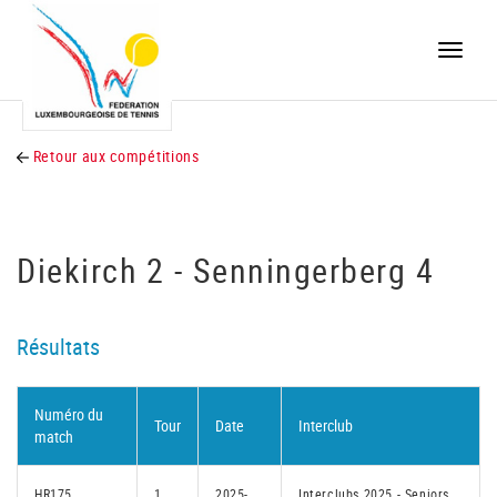
Toggle
naviga
Retour aux compétitions
Diekirch 2 - Senningerberg 4
Résultats
Numéro du
Tour
Date
Interclub
match
HR175
1
2025-
Interclubs 2025 - Seniors