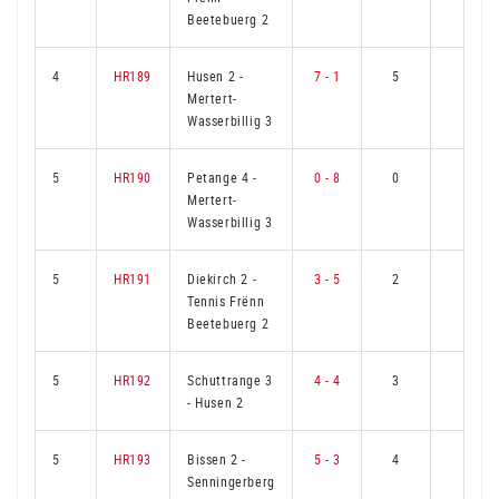
Beetebuerg 2
4
HR189
Husen 2
-
7 - 1
5
1
Mertert-
Wasserbillig 3
5
HR190
Petange 4
-
0 - 8
0
6
Mertert-
Wasserbillig 3
5
HR191
Diekirch 2
-
3 - 5
2
4
Tennis Frënn
Beetebuerg 2
5
HR192
Schuttrange 3
4 - 4
3
3
-
Husen 2
5
HR193
Bissen 2
-
5 - 3
4
2
Senningerberg