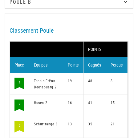
Classement Poule
POINTS
MA
Place
Equipes
Points
Gagnés
Perdus
Ga
Tennis Frënn
19
48
8
36
1
Beetebuerg 2
Husen 2
16
41
15
31
2
Schuttrange 3
13
35
21
26
3