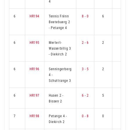
4
6
HR194
Tennis Frënn
8 - 0
6
0
Beetebuerg 2
-
Petange 4
6
HR195
Mertert-
2 - 6
2
4
Wasserbillig 3
-
Diekirch 2
6
HR196
Senningerberg
3 - 5
2
4
4
-
Schuttrange 3
6
HR197
Husen 2
-
6 - 2
5
1
Bissen 2
7
HR198
Petange 4
-
0 - 8
0
6
Diekirch 2