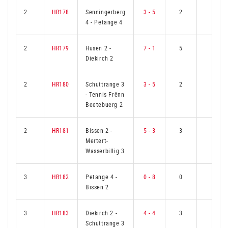
2
HR178
Senningerberg
3 - 5
2
4
4
-
Petange 4
2
HR179
Husen 2
-
7 - 1
5
1
Diekirch 2
2
HR180
Schuttrange 3
3 - 5
2
4
-
Tennis Frënn
Beetebuerg 2
2
HR181
Bissen 2
-
5 - 3
3
3
Mertert-
Wasserbillig 3
3
HR182
Petange 4
-
0 - 8
0
6
Bissen 2
3
HR183
Diekirch 2
-
4 - 4
3
3
Schuttrange 3