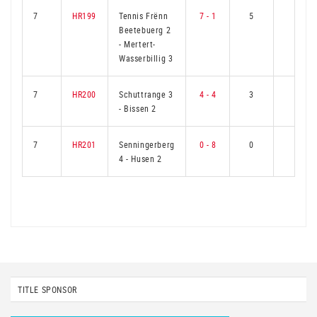
7
HR199
Tennis Frënn
7 - 1
5
1
Beetebuerg 2
-
Mertert-
Wasserbillig 3
7
HR200
Schuttrange 3
4 - 4
3
3
-
Bissen 2
7
HR201
Senningerberg
0 - 8
0
6
4
-
Husen 2
TITLE SPONSOR