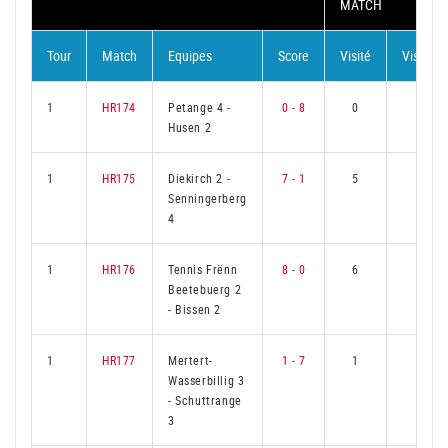
MATCH
Tour
Match
Equipes
Score
Visité
Visiteur
1
HR174
Petange 4
-
0 - 8
0
6
Husen 2
1
HR175
Diekirch 2
-
7 - 1
5
1
Senningerberg
4
1
HR176
Tennis Frënn
8 - 0
6
0
Beetebuerg 2
-
Bissen 2
1
HR177
Mertert-
1 - 7
1
5
Wasserbillig 3
-
Schuttrange
3