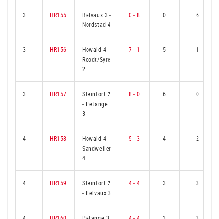
3
HR155
Belvaux 3
-
0 - 8
0
6
Nordstad 4
3
HR156
Howald 4
-
7 - 1
5
1
Roodt/Syre
2
3
HR157
Steinfort 2
8 - 0
6
0
-
Petange
3
4
HR158
Howald 4
-
5 - 3
4
2
Sandweiler
4
4
HR159
Steinfort 2
4 - 4
3
3
-
Belvaux 3
4
HR160
Petange 3
4 - 4
3
3