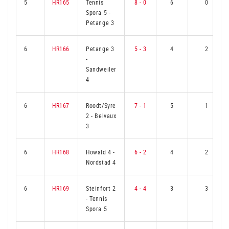
5
HR165
Tennis
8 - 0
6
0
Spora 5
-
Petange 3
6
HR166
Petange 3
5 - 3
4
2
-
Sandweiler
4
6
HR167
Roodt/Syre
7 - 1
5
1
2
-
Belvaux
3
6
HR168
Howald 4
-
6 - 2
4
2
Nordstad 4
6
HR169
Steinfort 2
4 - 4
3
3
-
Tennis
Spora 5