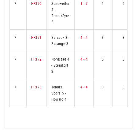
7
HR170
Sandweiler
1 - 7
1
5
4
-
Roodt/Syre
2
7
HR171
Belvaux 3
-
4 - 4
3
3
Petange 3
7
HR172
Nordstad 4
4 - 4
3
3
-
Steinfort
2
7
HR173
Tennis
4 - 4
3
3
Spora 5
-
Howald 4