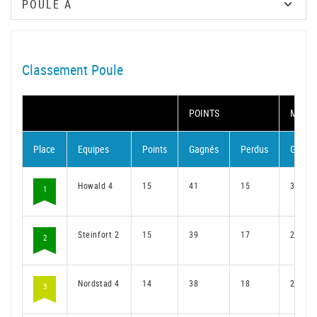
Classement Poule
POINTS
MATC
Place
Equipes
Points
Gagnés
Perdus
Gagné
Howald 4
15
41
15
30
1
Steinfort 2
15
39
17
29
2
Nordstad 4
14
38
18
28
3