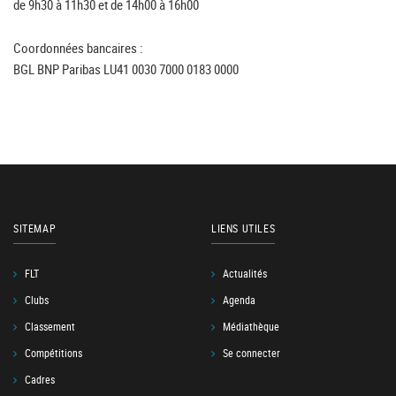
de 9h30 à 11h30 et de 14h00 à 16h00
Coordonnées bancaires :
BGL BNP Paribas LU41 0030 7000 0183 0000
SITEMAP
LIENS UTILES
FLT
Actualités
Clubs
Agenda
Classement
Médiathèque
Compétitions
Se connecter
Cadres