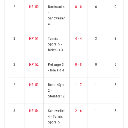
2
HR150
Nordstad 4
8 - 0
6
0
-
Sandweiler
4
2
HR151
Tennis
4 - 4
3
3
Spora 5
-
Belvaux 3
2
HR152
Petange 3
0 - 8
0
6
-
Howald 4
2
HR153
Roodt/Syre
1 - 7
1
5
2
-
Steinfort 2
3
HR154
Sandweiler
2 - 6
1
5
4
-
Tennis
Spora 5