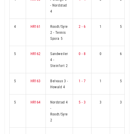
-
Nordstad
4
4
HR161
Roodt/Syre
2 - 6
1
5
2
-
Tennis
Spora 5
5
HR162
Sandweiler
0 - 8
0
6
4
-
Steinfort 2
5
HR163
Belvaux 3
-
1 - 7
1
5
Howald 4
5
HR164
Nordstad 4
5 - 3
3
3
-
Roodt/Syre
2