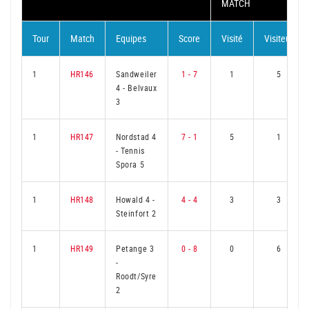
MATCH
Tour
Match
Equipes
Score
Visité
Visiteur
1
HR146
Sandweiler
1 - 7
1
5
4
-
Belvaux
3
1
HR147
Nordstad 4
7 - 1
5
1
-
Tennis
Spora 5
1
HR148
Howald 4
-
4 - 4
3
3
Steinfort 2
1
HR149
Petange 3
0 - 8
0
6
-
Roodt/Syre
2