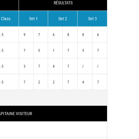
RÉSULTATS
Class.
Set 1
Set 2
Set 3
5.5
9
7
6
8
8
6
5.5
7
5
1
7
5
7
5.5
3
7
4
7
/
/
5.5
7
2
2
7
4
7
PITAINE VISITEUR