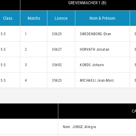
GREVENMACHER 1 (B)
Class.
Matchs
Licence
Nom & Prénom
5.5
1
35625
SWEDENBORG Ehan
5.5
2
35627
HORVATH Jonatan
5.5
3
35692
KORDS Johann
5.5
4
35623
MICHAELI Jean-Marc
CA
Nom: JUNGE Allegra