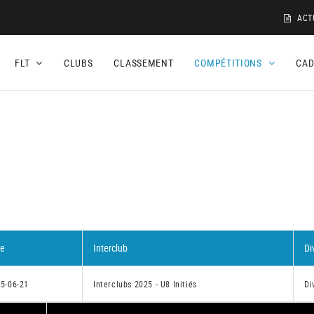
ACT
FLT
CLUBS
CLASSEMENT
COMPÉTITIONS
CA
1
te
Interclub
Di
5-06-21
Interclubs 2025 - U8 Initiés
Di