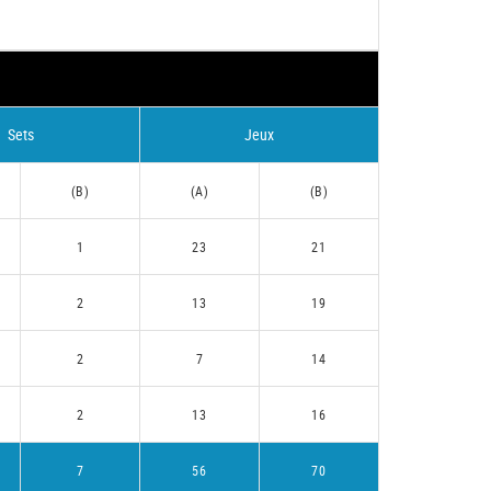
Sets
Jeux
(B)
(A)
(B)
1
23
21
2
13
19
2
7
14
2
13
16
7
56
70