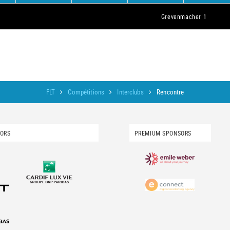
Grevenmacher 1
FLT
Compétitions
Interclubs
Rencontre
SORS
PREMIUM SPONSORS