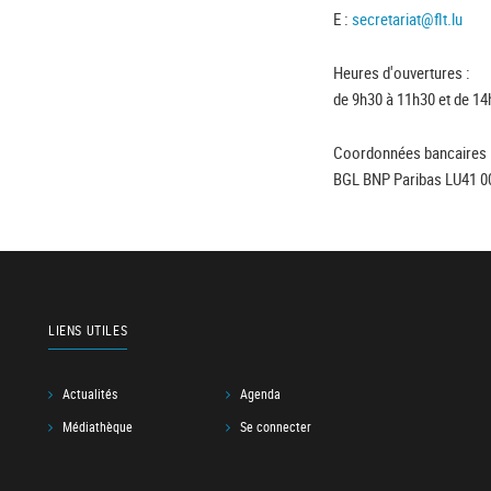
E :
secretariat@flt.lu
Heures d'ouvertures :
de 9h30 à 11h30 et de 14
Coordonnées bancaires 
BGL BNP Paribas LU41 0
LIENS UTILES
Actualités
Agenda
Médiathèque
Se connecter