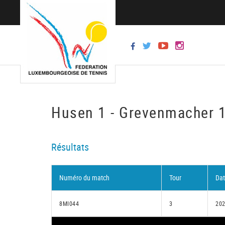
Husen 1 - Grevenmacher 
Résultats
Numéro du match
Tour
Da
8MI044
3
202