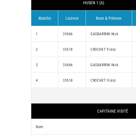
HUSEN 1 (A)
Matchs
Licence
Nom & Prénom
1
35466
GASBARRINI Nick
2
35518
CROCHET Fränz
3
35466
GASBARRINI Nick
4
35518
CROCHET Fränz
CAPITAINE VISITÉ
Nom: