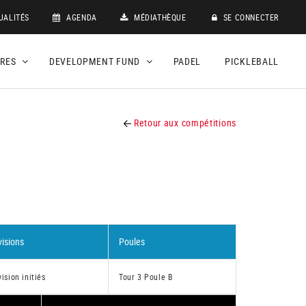
UALITÉS
AGENDA
MÉDIATHÈQUE
SE CONNECTER
DRES
DEVELOPMENT FUND
PADEL
PICKLEBALL
Retour aux compétitions
visions
Poules
vision initiés
Tour 3 Poule B