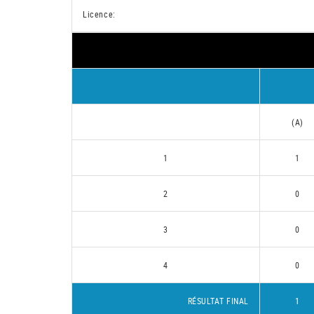
Licence:
(A)
1
1
2
0
3
0
4
0
RÉSULTAT FINAL
1