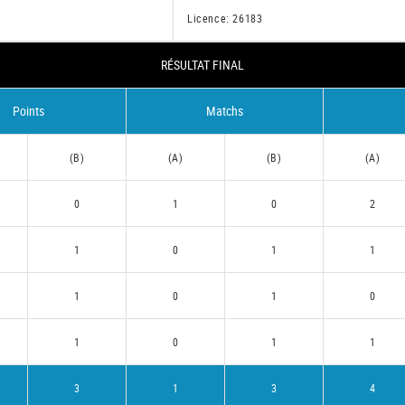
Licence: 26183
RÉSULTAT FINAL
Points
Matchs
(B)
(A)
(B)
(A)
0
1
0
2
1
0
1
1
1
0
1
0
1
0
1
1
3
1
3
4