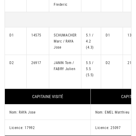
Frederic
D1
14575
SCHUMACHER
5.1 /
D1
1376
Marc / RAYA
4.2
Jose
(4.3)
D2
26917
JANIN Tom /
5.5 /
D2
2116
FABRY Julien
5.5
(5.5)
CAPITAINE VISITÉ
CAPITAI
Nom: RAYA Jose
Nom: EMEL Matthieu
Licence: 17992
Licence: 25097