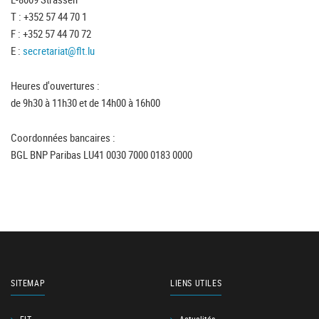
T : +352 57 44 70 1
F : +352 57 44 70 72
E :
secretariat@flt.lu
Heures d'ouvertures :
de 9h30 à 11h30 et de 14h00 à 16h00
Coordonnées bancaires :
BGL BNP Paribas LU41 0030 7000 0183 0000
SITEMAP
LIENS UTILES
FLT
Actualités