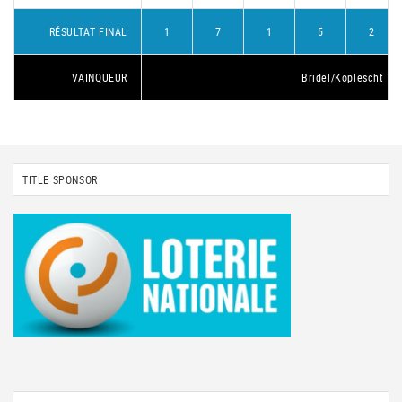
RÉSULTAT FINAL
1
7
1
5
2
VAINQUEUR
Bridel/Koplescht 1
TITLE SPONSOR