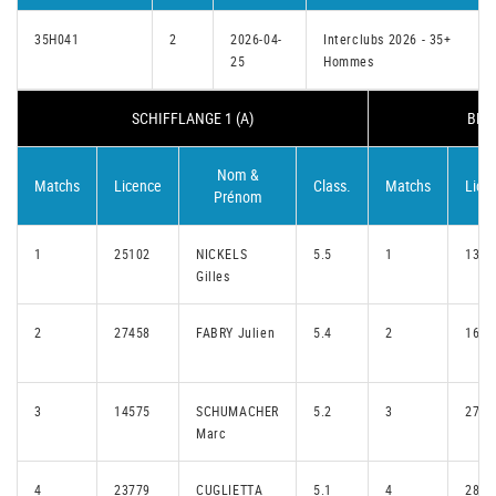
35H041
2
2026-04-
Interclubs 2026 - 35+
25
Hommes
SCHIFFLANGE 1 (A)
BRID
Nom &
Matchs
Licence
Class.
Matchs
Lice
Prénom
1
25102
NICKELS
5.5
1
1376
Gilles
2
27458
FABRY Julien
5.4
2
1646
3
14575
SCHUMACHER
5.2
3
2786
Marc
4
23779
CUGLIETTA
5.1
4
2848