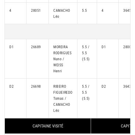
4
28051
CAMACHO
5.5
4
36459
Léo
D1
26689
MOREIRA
5.5 /
D1
28005
RODRIGUES
5.5
Nuno /
(5.5)
WEISS
Henri
D2
26698
RIBEIRO
5.5 /
D2
36434
FIGUEIREDO
5.5
Tomas /
(5.5)
CAMACHO
Léo
CAPITAINE VISITÉ
CAPITAI