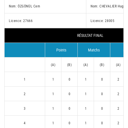
Nom: ÖZGÖNÜL Cem
Nom: CHEVALIER Hugo
Licence: 27666
Licence: 28005
RÉSULTAT FINAL
Points
Matchs
Se
(A)
(B)
(A)
(B)
(A)
1
1
0
1
0
2
2
1
0
1
0
2
3
1
0
1
0
2
4
1
0
1
0
2