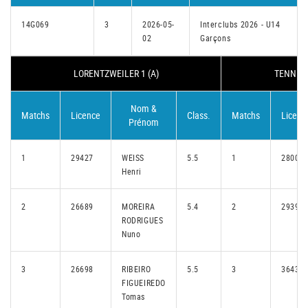
14G069
3
2026-05-
Interclubs 2026 - U14
02
Garçons
LORENTZWEILER 1 (A)
TENNIS 
Nom &
Matchs
Licence
Class.
Matchs
Licenc
Prénom
1
29427
WEISS
5.5
1
28005
Henri
2
26689
MOREIRA
5.4
2
29394
RODRIGUES
Nuno
3
26698
RIBEIRO
5.5
3
36434
FIGUEIREDO
Tomas