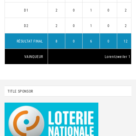
D1
2
0
1
0
2
D2
2
0
1
0
2
RÉSULTAT FINAL
8
0
6
0
12
VAINQUEUR
Lorentzweiler 1
TITLE SPONSOR