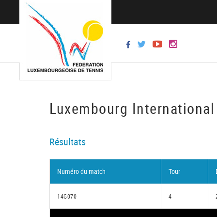
Luxembourg International 
Résultats
Numéro du match
Tour
14G070
4