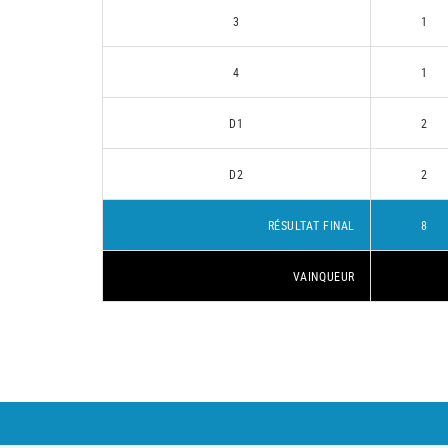
3
1
4
1
D1
2
D2
2
RÉSULTAT FINAL
8
VAINQUEUR