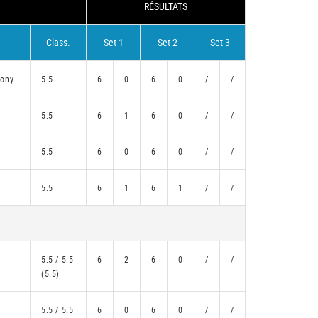
RÉSULTATS
Class.
Set 1
Set 2
Set 3
ony
5.5
6
0
6
0
/
/
5.5
6
1
6
0
/
/
5.5
6
0
6
0
/
/
5.5
6
1
6
1
/
/
5.5 / 5.5
6
2
6
0
/
/
(5.5)
5.5 / 5.5
6
0
6
0
/
/