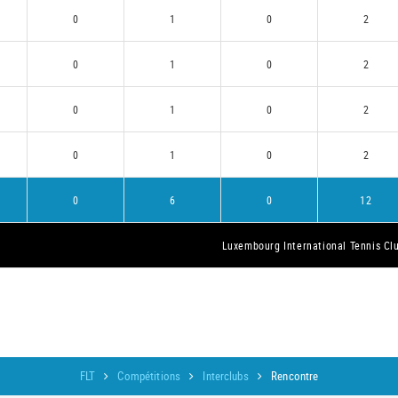
0
1
0
2
0
1
0
2
0
1
0
2
0
1
0
2
0
6
0
12
Luxembourg International Tennis Cl
FLT
Compétitions
Interclubs
Rencontre