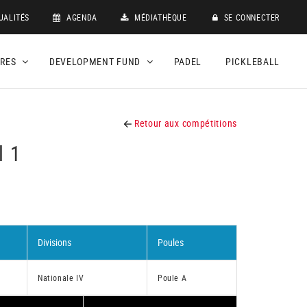
UALITÉS
AGENDA
MÉDIATHÈQUE
SE CONNECTER
DRES
DEVELOPMENT FUND
PADEL
PICKLEBALL
Retour aux compétitions
l 1
Divisions
Poules
Nationale IV
Poule A