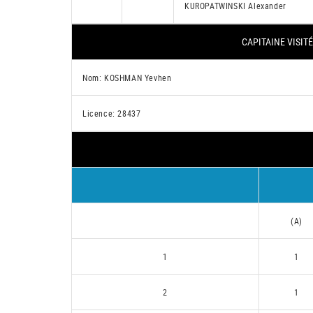
KUROPATWINSKI Alexander
CAPITAINE VISITÉ
Nom: KOSHMAN Yevhen
Licence: 28437
(A)
1
1
2
1