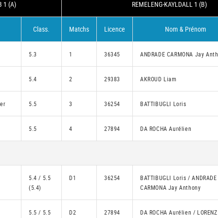
1 (A)
REMELENG-KAYLDALL 1 (B)
Class.
Matchs
Licence
Nom & Prénom
5.3
1
36345
ANDRADE CARMONA Jay Anth
5.4
2
29383
AKROUD Liam
er
5.5
3
36254
BATTIBUGLI Loris
5.5
4
27894
DA ROCHA Aurélien
5.4 / 5.5
D1
36254
BATTIBUGLI Loris / ANDRADE
(5.4)
CARMONA Jay Anthony
5.5 / 5.5
D2
27894
DA ROCHA Aurélien / LORENZ