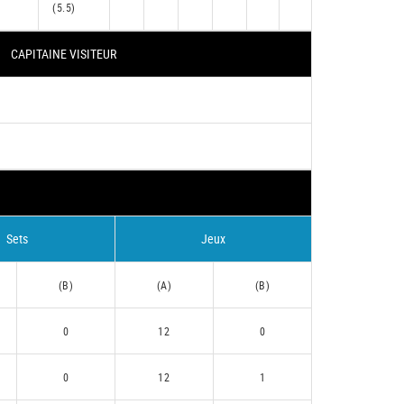
(5.5)
CAPITAINE VISITEUR
Sets
Jeux
(B)
(A)
(B)
0
12
0
0
12
1