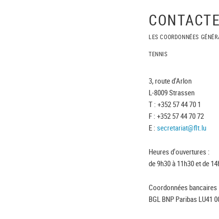
CONTACTE
LES COORDONNÉES GÉNÉR
TENNIS
3, route d'Arlon
L-8009 Strassen
T : +352 57 44 70 1
F : +352 57 44 70 72
E :
secretariat@flt.lu
Heures d'ouvertures :
de 9h30 à 11h30 et de 14
Coordonnées bancaires 
BGL BNP Paribas LU41 0