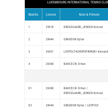
LUXEMBOURG INTERNATIONAL TENNIS CLUB 
Matchs
Licence
Nom & Prénom
1
35918
KROGSGAARD_JENSEN Konrad
2
28444
GRADDON Dylan
3
36451
LEOPOLT-KUROPATWINSKI Alexand
4
26580
BAHCECIK Orhan
D1
26580
BAHCECIK Orhan /
KROGSGAARD_JENSEN Konrad
D2
28444
GRADDON Dylan / LEOPOLT-