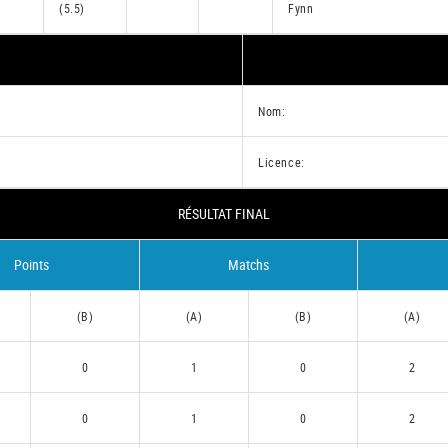
(5.5)
Fynn
Nom:
Licence:
RÉSULTAT FINAL
Points
Matchs
(B)
(A)
(B)
(A)
0
1
0
2
0
1
0
2